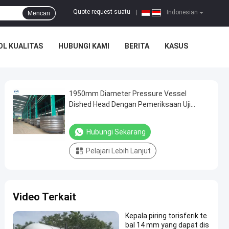
Quote request suatu
|
Indonesian
Mencari
L KUALITAS
HUBUNGI KAMI
BERITA
KASUS
1950mm Diameter Pressure Vessel
Dished Head Dengan Pemeriksaan Uji
Hidrostatik
Hubungi Sekarang
Pelajari Lebih Lanjut
Video Terkait
Kepala piring torisferik te
bal 14 mm yang dapat dis