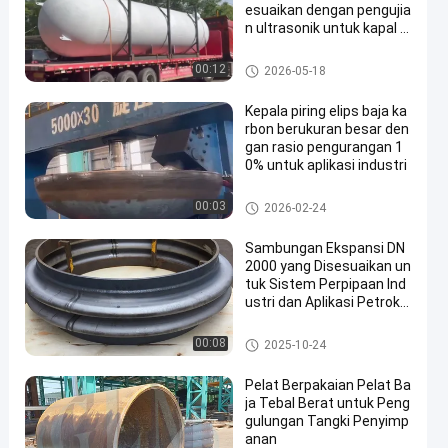
esuaikan dengan pengujia
n ultrasonik untuk kapal t
ekanan
Kapal Tekanan
00:12
2026-05-18
Kepala piring elips baja ka
rbon berukuran besar den
gan rasio pengurangan 1
0% untuk aplikasi industri
Kepala piring elips
00:03
2026-02-24
Sambungan Ekspansi DN
2000 yang Disesuaikan un
tuk Sistem Perpipaan Ind
ustri dan Aplikasi Petroki
mia
Kapal Tekanan
00:08
2025-10-24
Pelat Berpakaian Pelat Ba
ja Tebal Berat untuk Peng
gulungan Tangki Penyimp
anan