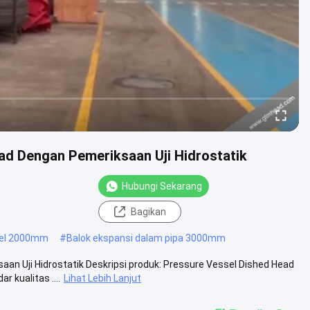
d Dengan Pemeriksaan Uji Hidrostatik
Hubungi Sekarang
Bagikan
eel 2000mm
#
Balok ekspansi dalam pipa 3000mm
n Uji Hidrostatik Deskripsi produk: Pressure Vessel Dished Head
 kualitas ....
Lihat Lebih Lanjut