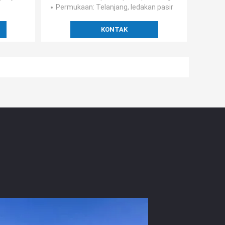
Permukaan
: Telanjang, ledakan pasir
KONTAK