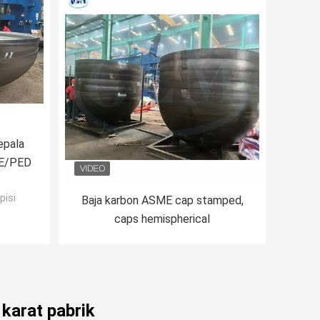
epala
ME/PED
pisi
Baja karbon ASME cap stamped,
caps hemispherical
 karat pabrik