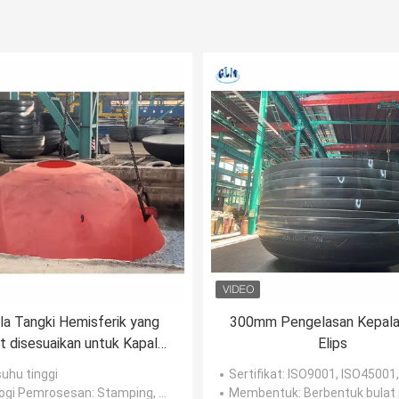
la Tangki Hemisferik yang
300mm Pengelasan Kepala
t disesuaikan untuk Kapal
Elips
Tekanan
suhu tinggi
Sertifikat
: ISO9001, ISO45001, dan O
ogi Pemrosesan
: Stamping, Bending, Pengelasan
Membentuk
: Berbentuk bulat p