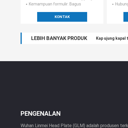
Kemampuan formulir
: Bagus
Hubun
KONTAK
LEBIH BANYAK PRODUK
Kap ujung kapal 
PENGENALAN
Wuhan Linmei Head Plate (GLM) adalah produsen terk