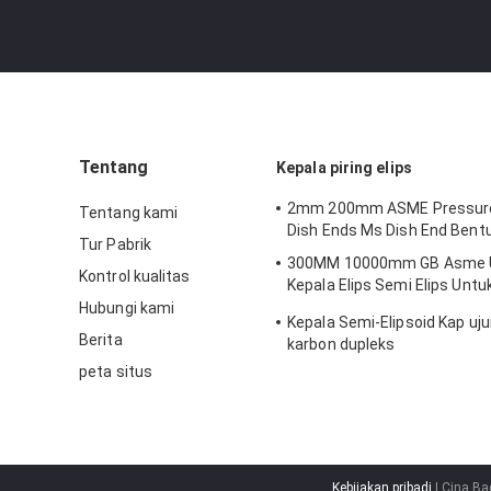
Tentang
Kepala piring elips
2mm 200mm ASME Pressure
Tentang kami
Dish Ends Ms Dish End Bentu
Tur Pabrik
300MM 10000mm GB Asme 
Kontrol kualitas
Kepala Elips Semi Elips Untu
Penyimpanan
Hubungi kami
Kepala Semi-Elipsoid Kap uju
Berita
karbon dupleks
peta situs
Kebijakan pribadi
| Cina Ba