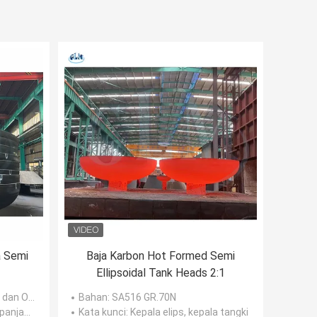
 Semi
Baja Karbon Hot Formed Semi
Ellipsoidal Tank Heads 2:1
HSAS18001
Bahan
: SA516 GR.70N
anjang
Kata kunci
: Kepala elips, kepala tangki