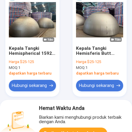
Kepala Tangki
Kepala Tangki
Hemispherical 1592
Hemisferis Butt
Mm Id X 70 Mm Untuk
Welded Atau Mulus
Harga:
$25-125
Harga:
$25-125
Aplikasi Tekanan
Untuk Kapal
MOQ:
1
MOQ:
1
Tinggi Dengan
Bertekanan Tinggi
Pengelasan Butt
Dengan Permukaan
dapatkan harga terbaru
dapatkan harga terbaru
Welded Atau
Dilapisi Bubuk
Seamless
Hubungi sekarang
Hubungi sekarang
Hemat Waktu Anda
Biarkan kami menghubungi produk terbaik
dengan Anda.