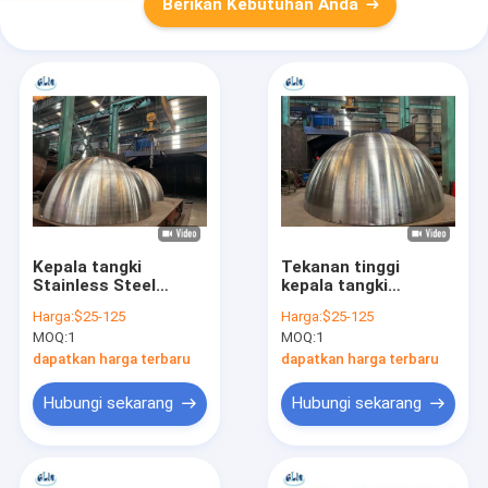
Berikan Kebutuhan Anda
Kepala tangki
Tekanan tinggi
Stainless Steel
kepala tangki
Hemispherical
hemisferik dengan
Harga:
$25-125
Harga:
$25-125
dengan rentang
500 mm sampai 4000
MOQ:
1
MOQ:
1
ukuran yang
mm rentang
disesuaikan dan Butt
diameter dan
dapatkan harga terbaru
dapatkan harga terbaru
yang dilas atau
permukaan yang
konstruksi tanpa
dilapisi bubuk
Hubungi sekarang
Hubungi sekarang
jahitan