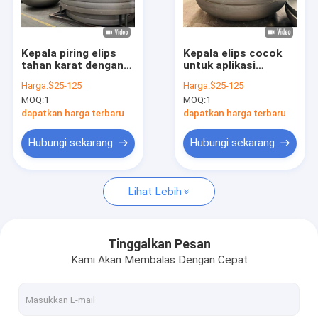
Tur Pabrik
Kontrol kualitas
Kepala piring elips
Kepala elips cocok
tahan karat dengan
untuk aplikasi
Hubungi kami
pembuatan press
tekanan menengah
Harga:
$25-125
Harga:
$25-125
dingin dan dimensi
dan tinggi, memenuhi
MOQ:
1
MOQ:
1
yang dapat
kebutuhan
Berita
disesuaikan untuk
penyimpanan media,
dapatkan harga terbaru
dapatkan harga terbaru
aplikasi industri
reaksi, dan
pemisahan.
kasus
Hubungi sekarang
Hubungi sekarang
Lihat Lebih
Kepala piring elips
Kepala piring baja tahan karat
Tinggalkan Pesan
Kami Akan Membalas Dengan Cepat
Kapal Tekanan
Kepala tangki yang sudah direbus