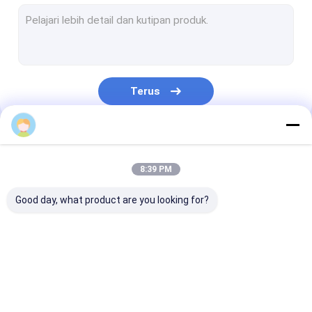
Ujung piring elips
Kapal karbon baja yang dilapisi
Kepala Semi Elips
Terus
Kepala piringan torisferik
Kepala Tangki Hemisferik
Kategori Kami
Kepala tangki kerucut
8:39 PM
Kepala Bola
Good day, what product are you looking for?
Kepala yang rata
Kepala piring elips
Kepala piring baja
Kapal Tekanan
tahan karat