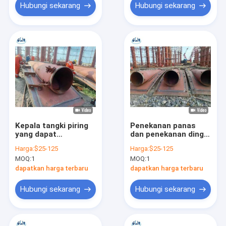
200mm
Hubungi sekarang
Hubungi sekarang
Kepala tangki piring
Penekanan panas
yang dapat
dan penekanan dingin
disesuaikan dengan
Kepala tangki yang
Harga:
$25-125
Harga:
$25-125
penekanan panas dan
dilapisi dengan
MOQ:
1
MOQ:
1
penekanan dingin
ketebalan 3mm-
untuk ketebalan
200mm untuk kapal
dapatkan harga terbaru
dapatkan harga terbaru
3mm-200mm
tekanan
Hubungi sekarang
Hubungi sekarang