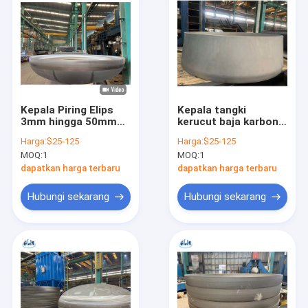
Kepala Piring Elips
Kepala tangki
3mm hingga 50mm
kerucut baja karbon
untuk Bejana
yang diobati panas
Harga:
$25-125
Harga:
$25-125
Tekanan dengan
dengan spesifikasi
MOQ:
1
MOQ:
1
Pabrikan Cold Press
yang dapat
dan Standar ASME
disesuaikan untuk
dapatkan harga terbaru
dapatkan harga terbaru
DIN GB
aplikasi industri
Hubungi sekarang
Hubungi sekarang
Rumah
Produk
Tentang kami