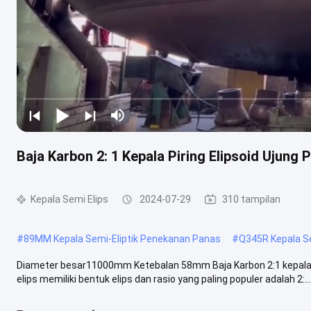
Baja Karbon 2: 1 Kepala Piring Elipsoid Ujun
Kepala Semi Elips
2024-07-29
310 tampilan
#
89MM Kepala Semi-Eliptik Penekanan Panas
#
Q345R Kepala Se
Diameter besar11000mm Ketebalan 58mm Baja Karbon 2:1 kepala berla
elips memiliki bentuk elips dan rasio yang paling populer adalah 2:...