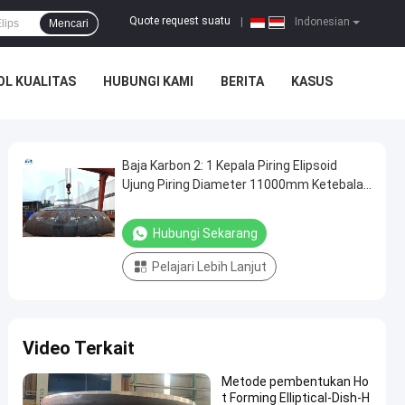
Quote request suatu
|
Indonesian
Mencari
L KUALITAS
HUBUNGI KAMI
BERITA
KASUS
Baja Karbon 2: 1 Kepala Piring Elipsoid
Ujung Piring Diameter 11000mm Ketebalan
58mm
Hubungi Sekarang
Pelajari Lebih Lanjut
Video Terkait
Metode pembentukan Ho
t Forming Elliptical-Dish-H