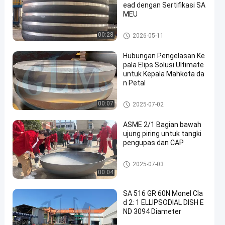
ead dengan Sertifikasi SA
MEU
Kepala piring elips
00:28
2026-05-11
Hubungan Pengelasan Ke
pala Elips Solusi Ultimate
untuk Kepala Mahkota da
n Petal
Kepala tangki yang sudah dire
00:07
2025-07-02
bus
ASME 2/1 Bagian bawah
ujung piring untuk tangki
pengupas dan CAP
Kepala Semi Elips
2025-07-03
00:04
SA 516 GR 60N Monel Cla
d 2: 1 ELLIPSODIAL DISH E
ND 3094 Diameter