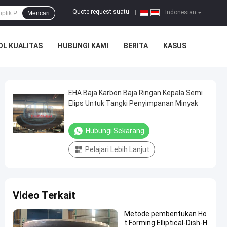
Quote request suatu
|
Indonesian
Mencari
L KUALITAS
HUBUNGI KAMI
BERITA
KASUS
EHA Baja Karbon Baja Ringan Kepala Semi
Elips Untuk Tangki Penyimpanan Minyak
Hubungi Sekarang
Pelajari Lebih Lanjut
Video Terkait
Metode pembentukan Ho
t Forming Elliptical-Dish-H