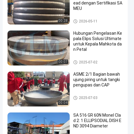
ead dengan Sertifikasi SA
MEU
Kepala piring elips
00:28
2026-05-11
Hubungan Pengelasan Ke
pala Elips Solusi Ultimate
untuk Kepala Mahkota da
n Petal
Kepala tangki yang sudah dire
00:07
2025-07-02
bus
ASME 2/1 Bagian bawah
ujung piring untuk tangki
pengupas dan CAP
Kepala Semi Elips
2025-07-03
00:04
SA 516 GR 60N Monel Cla
d 2: 1 ELLIPSODIAL DISH E
ND 3094 Diameter