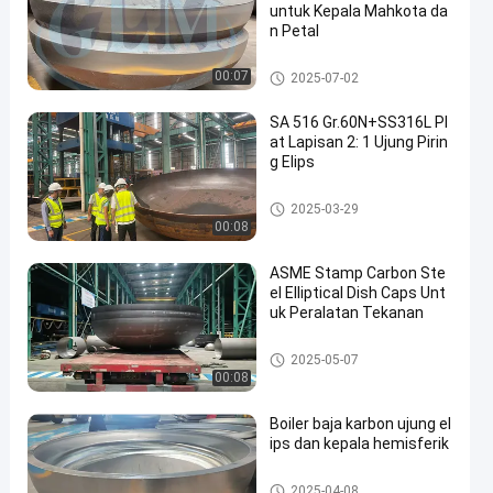
untuk Kepala Mahkota da
n Petal
Kepala tangki yang sudah dire
00:07
2025-07-02
bus
SA 516 Gr.60N+SS316L Pl
at Lapisan 2: 1 Ujung Pirin
g Elips
Ujung piring elips
2025-03-29
00:08
ASME Stamp Carbon Ste
el Elliptical Dish Caps Unt
uk Peralatan Tekanan
Ujung piring elips
2025-05-07
00:08
Boiler baja karbon ujung el
ips dan kepala hemisferik
Ujung piring elips
2025-04-08