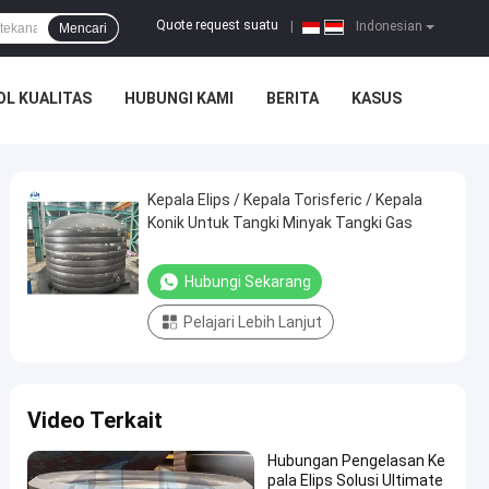
Quote request suatu
|
Indonesian
Mencari
L KUALITAS
HUBUNGI KAMI
BERITA
KASUS
Kepala Elips / Kepala Torisferic / Kepala
Konik Untuk Tangki Minyak Tangki Gas
Hubungi Sekarang
Pelajari Lebih Lanjut
Video Terkait
Hubungan Pengelasan Ke
pala Elips Solusi Ultimate