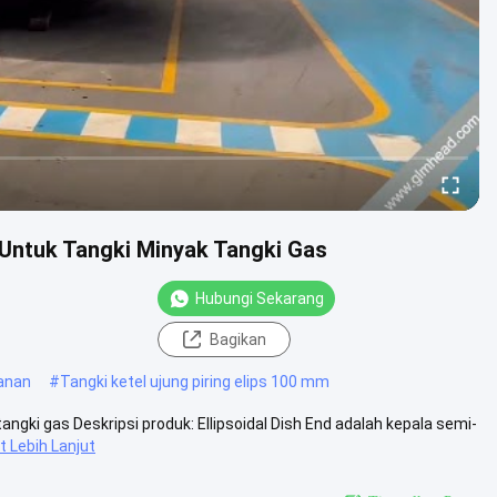
ik Untuk Tangki Minyak Tangki Gas
Hubungi Sekarang
Bagikan
kanan
#
Tangki ketel ujung piring elips 100 mm
angki gas Deskripsi produk: Ellipsoidal Dish End adalah kepala semi-
t Lebih Lanjut