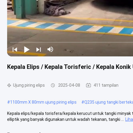
Kepala Elips / Kepala Torisferic / Kepala Kon
Ujung piring elips
2025-04-08
411 tampilan
#
1100mm X 80mm ujung piring elips
#
Q235 ujung tangki berte
Kepala elips/kepala torisfera/kepala kerucut untuk tangki minyak t
elliptik yang banyak digunakan untuk wadah tekanan, tangki ...
Liha