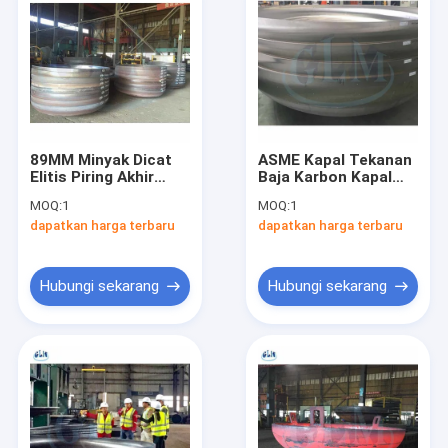
89MM Minyak Dicat
ASME Kapal Tekanan
Elitis Piring Akhir
Baja Karbon Kapal
Stainless Steel Tank
Tangan Tangan
MOQ:
1
MOQ:
1
Kepala Pressure
Tembaga paduan
dapatkan harga terbaru
dapatkan harga terbaru
Vessel
10000mm
Hubungi sekarang
Hubungi sekarang
Rumah
Produk
Tentang kami