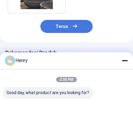
Terus
Rekomendasi Produk
Henry
2:35 PM
Good day, what product are you looking for?
Kapal tekanan desain
Kepala piring
Kepala hemisfe
yang dapat
torisferik tebal 14
dengan lubang
disesuaikan dengan
mm yang dapat
melingkar atau
kepala piring dengan
disesuaikan dengan
sesuai dengan
penekan panas dan
pengujian ultrasonik
standar (seper
Harga terbaik
Harga terbaik
Harga terb