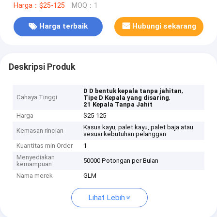
Harga：$25-125
MOQ：1
Harga terbaik
Hubungi sekarang
Deskripsi Produk
,
D D bentuk kepala tanpa jahitan
Cahaya Tinggi
,
Tipe D Kepala yang disaring
21 Kepala Tanpa Jahit
Harga
$25-125
Kasus kayu, palet kayu, palet baja atau
Kemasan rincian
sesuai kebutuhan pelanggan
Kuantitas min Order
1
Menyediakan
50000 Potongan per Bulan
kemampuan
Nama merek
GLM
Lihat Lebih