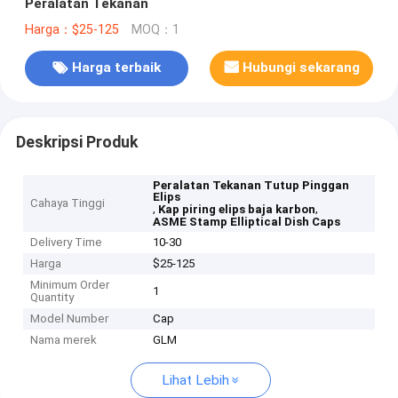
Peralatan Tekanan
Harga：$25-125
MOQ：1
Harga terbaik
Hubungi sekarang
Deskripsi Produk
Peralatan Tekanan Tutup Pinggan
Elips
Cahaya Tinggi
,
,
Kap piring elips baja karbon
ASME Stamp Elliptical Dish Caps
Delivery Time
10-30
Harga
$25-125
Minimum Order
1
Quantity
Model Number
Cap
Nama merek
GLM
Lihat Lebih