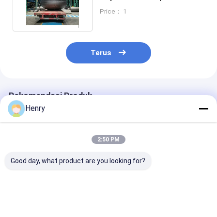
Peralatan Tekanan
Price： 1
Terus
Rekomendasi Produk
Henry
2:50 PM
Good day, what product are you looking for?
Ujung Piringan
Ketebalan Ujung
Tunggal pirin
Elipsoidal Kekuatan
Piring Ellipsoidal
ellipsoidal baj
Tinggi Untuk Bejana
Sandblasting 2mm
karbon cocok 
Tekanan Dan Tangki
hingga 300mm
kapal tekanan