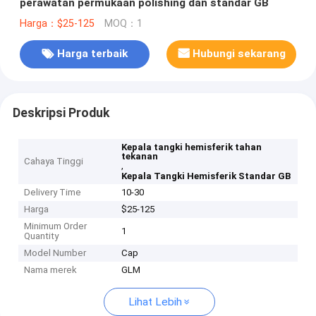
perawatan permukaan polishing dan standar GB
Harga：$25-125
MOQ：1
Harga terbaik
Hubungi sekarang
Deskripsi Produk
Kepala tangki hemisferik tahan
tekanan
Cahaya Tinggi
,
Kepala Tangki Hemisferik Standar GB
Delivery Time
10-30
Harga
$25-125
Minimum Order
1
Quantity
Model Number
Cap
Nama merek
GLM
Lihat Lebih