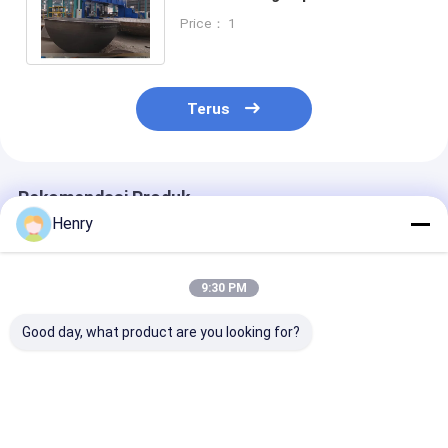
permukaan polishing dan
Price： 1
standar GB
Terus
Rekomendasi Produk
Henry
9:30 PM
Good day, what product are you looking for?
Kepala hemisferis
Kepala Tangki
Bejana bertek
berdinding tebal
Hemisferik dengan
tinggi/ultra-ti
yang dapat
Ketebalan Tembok
berbentuk set
disesuaikan dengan
Minimal 25mm yang
bola dengan k