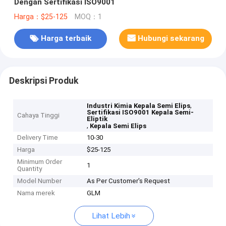
Dengan Sertifikasi ISO9001
Harga：$25-125
MOQ：1
Harga terbaik
Hubungi sekarang
Deskripsi Produk
,
Industri Kimia Kepala Semi Elips
Sertifikasi ISO9001 Kepala Semi-
Cahaya Tinggi
Eliptik
,
Kepala Semi Elips
Delivery Time
10-30
Harga
$25-125
Minimum Order
1
Quantity
Model Number
As Per Customer's Request
Nama merek
GLM
Lihat Lebih