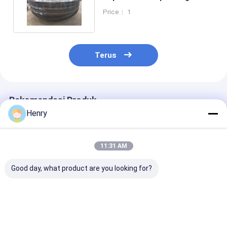
Sertifikasi ISO9001
Price： 1
Terus
Rekomendasi Produk
Henry
11:31 AM
Good day, what product are you looking for?
2 1 Semi-ellipsoidal
Diameter kepala
300mm Pengel
Dish Welding
Semi-Eliptik Baja
Kepala Semi El
Connection untuk
Karbon 89-1000mm
aplikasi industri