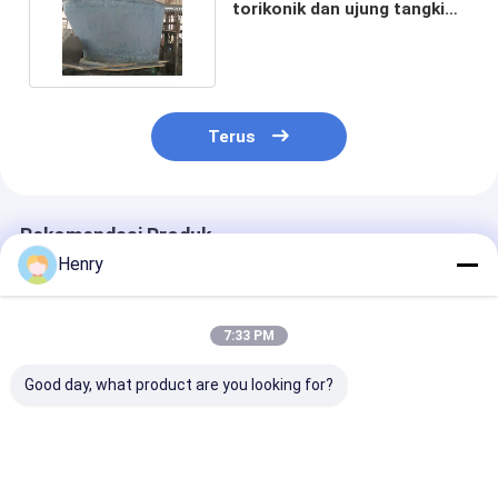
torikonik dan ujung tangki
tangki tangki reaktor
Terus
Rekomendasi Produk
Henry
7:33 PM
Good day, what product are you looking for?
Kepala tangki
Kepala tangki
Kepala kerucut
kerucut teknik
kerucut industri
karbon khusus
presisi dengan
dengan teknologi
cocok untuk in