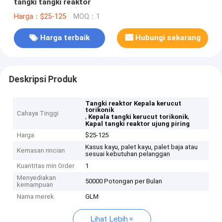
tangki tangki reaktor
Harga：$25-125
MOQ：1
Harga terbaik
Hubungi sekarang
Deskripsi Produk
Tangki reaktor Kepala kerucut
torikonik
Cahaya Tinggi
,
,
Kepala tangki kerucut torikonik
Kapal tangki reaktor ujung piring
Harga
$25-125
Kasus kayu, palet kayu, palet baja atau
Kemasan rincian
sesuai kebutuhan pelanggan
Kuantitas min Order
1
Menyediakan
50000 Potongan per Bulan
kemampuan
Nama merek
GLM
Lihat Lebih