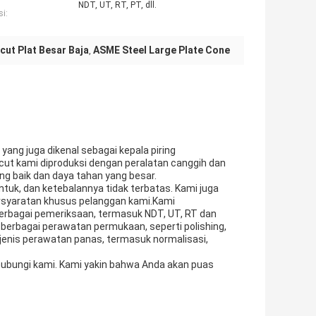
NDT, UT, RT, PT, dll.
si:
cut Plat Besar Baja
ASME Steel Large Plate Cone
,
 yang juga dikenal sebagai kepala piring
cut kami diproduksi dengan peralatan canggih dan
yang baik dan daya tahan yang besar.
ntuk, dan ketebalannya tidak terbatas. Kami juga
syaratan khusus pelanggan kami.Kami
rbagai pemeriksaan, termasuk NDT, UT, RT dan
 berbagai perawatan permukaan, seperti polishing,
 jenis perawatan panas, termasuk normalisasi,
hubungi kami. Kami yakin bahwa Anda akan puas