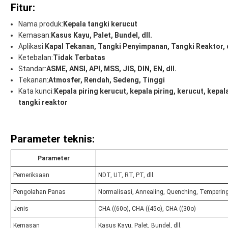
Fitur:
Nama produk:
Kepala tangki kerucut
Kemasan:
Kasus Kayu, Palet, Bundel, dll.
Aplikasi:
Kapal Tekanan, Tangki Penyimpanan, Tangki Reaktor, 
Ketebalan:
Tidak Terbatas
Standar:
ASME, ANSI, API, MSS, JIS, DIN, EN, dll.
Tekanan:
Atmosfer, Rendah, Sedeng, Tinggi
Kata kunci:
Kepala piring kerucut, kepala piring, kerucut, kepa
tangki reaktor
Parameter teknis:
Parameter
Pemeriksaan
NDT, UT, RT, PT, dll.
Pengolahan Panas
Normalisasi, Annealing, Quenching, Tempering,
Jenis
CHA ((60o), CHA ((45o), CHA ((30o)
Kemasan
Kasus Kayu, Palet, Bundel, dll.