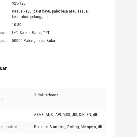
$25-125
Kasus kayu, palet kayu, palet baja atau sesuai
kebutuhan pelanggan
10-30
yaran:
L/C, Serikat Barat, T/T
puan:
50000 Potongan per Bulan
sar
Tidak terbatas
er:
r:
ASME, ANSI, API, MSS, JIS, DIN, EN, dll.
 manufaktur:
Berputar, Stamping, Rolling, Mempers, dll.