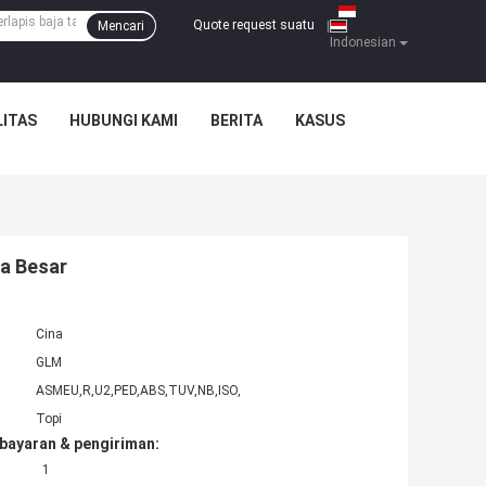
Quote request suatu
Mencari
|
Indonesian
ITAS
HUBUNGI KAMI
BERITA
KASUS
ja Besar
Cina
GLM
ASMEU,R,U2,PED,ABS,TUV,NB,ISO,
Topi
bayaran & pengiriman:
1