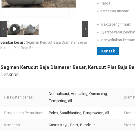
Harga:
Kemasan rincian:
Waktu pengiriman:
Syarat-syarat pemba
Menyediakan kemam
Gambar besar :
Segmen Kerucut Baja Diameter Besar,
Kerucut Plat Baja Besar
Kontak
Segmen Kerucut Baja Diameter Besar, Kerucut Plat Baja Be
Deskripsi
Normalisasi, Annealing, Quenching,
Perawatan panas:
Diamet
Tempering, dll.
Pengolahan Permukaan:
Poles, Sandblasting, Pengawetan, dll.
Standa
Kemasan:
Kasus Kayu, Palet, Bundel, dll.
Proses