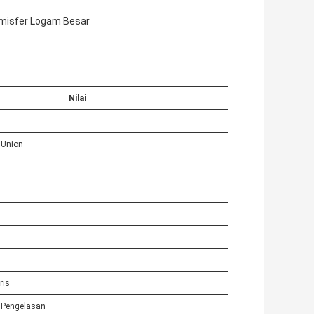
Hemisfer Logam Besar
Nilai
 Union
ris
, Pengelasan