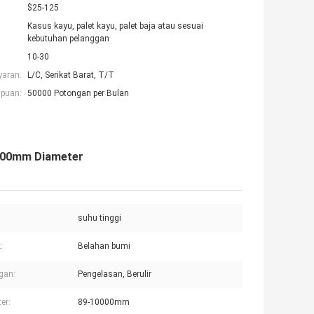
$25-125
Kasus kayu, palet kayu, palet baja atau sesuai
kebutuhan pelanggan
10-30
yaran:
L/C, Serikat Barat, T/T
puan:
50000 Potongan per Bulan
1000mm Diameter
suhu tinggi
:
Belahan bumi
gan:
Pengelasan, Berulir
er:
89-10000mm