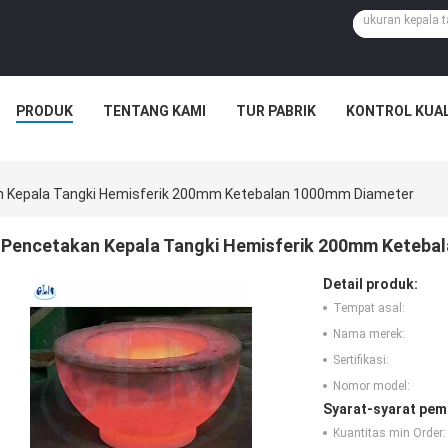
PRODUK
TENTANG KAMI
TUR PABRIK
KONTROL KUAL
 Kepala Tangki Hemisferik 200mm Ketebalan 1000mm Diameter
Pencetakan Kepala Tangki Hemisferik 200mm Keteba
Detail produk:
Tempat asal:
Nama merek:
Sertifikasi:
Nomor model:
Syarat-syarat pem
Kuantitas min Order: