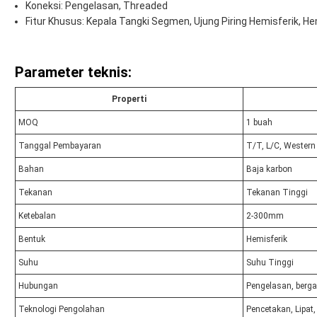
Koneksi: Pengelasan, Threaded
Fitur Khusus: Kepala Tangki Segmen, Ujung Piring Hemisferik, 
Parameter teknis:
Properti
MOQ
1 buah
Tanggal Pembayaran
T/T, L/C, Western
Bahan
Baja karbon
Tekanan
Tekanan Tinggi
Ketebalan
2-300mm
Bentuk
Hemisferik
Suhu
Suhu Tinggi
Hubungan
Pengelasan, berga
Teknologi Pengolahan
Pencetakan, Lipat