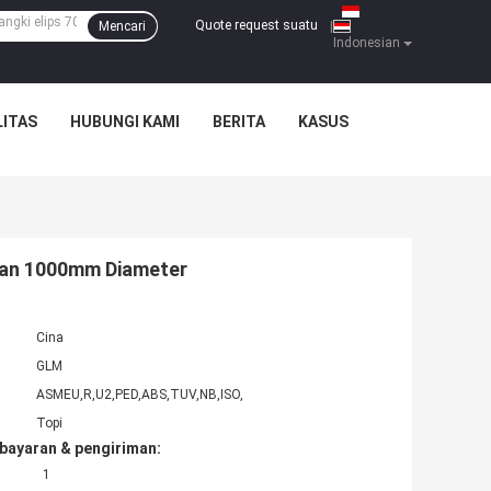
Quote request suatu
Mencari
|
Indonesian
ITAS
HUBUNGI KAMI
BERITA
KASUS
lan 1000mm Diameter
Cina
GLM
ASMEU,R,U2,PED,ABS,TUV,NB,ISO,
Topi
bayaran & pengiriman:
1