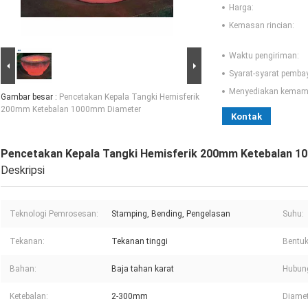
Harga:
Kemasan rincian:
Waktu pengiriman:
Syarat-syarat pemba
Menyediakan kemam
Gambar besar :
Pencetakan Kepala Tangki Hemisferik
200mm Ketebalan 1000mm Diameter
Kontak
Pencetakan Kepala Tangki Hemisferik 200mm Ketebalan 
Deskripsi
Teknologi Pemrosesan:
Stamping, Bending, Pengelasan
Suhu:
Tekanan:
Tekanan tinggi
Bentuk
Bahan:
Baja tahan karat
Hubun
Ketebalan:
2-300mm
Diamet