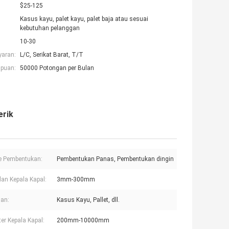
$25-125
Kasus kayu, palet kayu, palet baja atau sesuai
kebutuhan pelanggan
10-30
yaran:
L/C, Serikat Barat, T/T
puan:
50000 Potongan per Bulan
erik
e Pembentukan:
Pembentukan Panas, Pembentukan dingin
lan Kepala Kapal:
3mm-300mm
an:
Kasus Kayu, Pallet, dll.
er Kepala Kapal:
200mm-10000mm