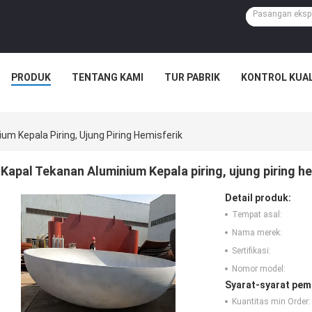
PRODUK
TENTANG KAMI
TUR PABRIK
KONTROL KUAL
um Kepala Piring, Ujung Piring Hemisferik
Kapal Tekanan Aluminium Kepala piring, ujung piring h
Detail produk:
Tempat asal:
Nama merek:
Sertifikasi:
Nomor model:
Syarat-syarat pem
Kuantitas min Order: