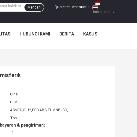
Quote request suatu
Mencari
|
Indonesian
ITAS
HUBUNGI KAMI
BERITA
KASUS
emisferik
Cina
GLM
ASMEU,R,U2,PED,ABS,TUV,NB,ISO,
Topi
bayaran & pengiriman:
1