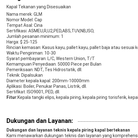
Kapal Tekanan yang Disesuaikan
Nama merek: GLM
Nomor Model: Cap
Tempat Asal: Cina
Sertifikasi: ASMEU,R,U2,PED,ABS,TUV,NB,ISO,
Jumlah pesanan minimum: 1
Harga: $ 25-125
Rincian kemasan: Kasus kayu, pallet kayu, pallet baja atau sesuai
Waktu Pengiriman: 10-30
Syarat pembayaran: L/C, Western Union, T/T
Kemampuan Penyediaan: 50000 Piece per Bulan
Pemeriksaan: NDT, Tes Hidrostatik, dll.
Teknik: Dipalsukan
Diameter kepala kapal: 200mm-10000mm
Aplikasi: Boiler, Penukar Panas, Listrik, dll.
Sertifikat: ISO9001, PED, dll.
Fitur:
Kepala tangki elips, kepala piring, kepala piring torisferik, kep
Dukungan dan Layanan:
Dukungan dan layanan teknis kepala piring kapal bertekanan
Kami menawarkan dukungan teknis dan layanan yang komprehensif 