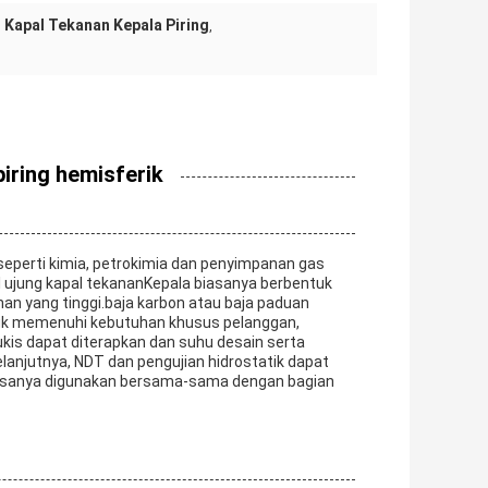
 Kapal Tekanan Kepala Piring
,
piring hemisferik
seperti kimia, petrokimia dan penyimpanan gas
l ujung kapal tekananKepala biasanya berbentuk
n yang tinggi.baja karbon atau baja paduan
uk memenuhi kebutuhan khusus pelanggan,
is dapat diterapkan dan suhu desain serta
anjutnya, NDT dan pengujian hidrostatik dapat
biasanya digunakan bersama-sama dengan bagian