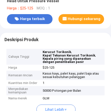
Head Untuk Pressure Vessel
Harga：$25-125
MOQ：1
Harga terbaik
Hubungi sekarang
Deskripsi Produk
,
Kerucut Torikonik
,
Kapal Tekanan Kerucut Torikonik
Cahaya Tinggi
Kepala piring yang dipanaskan
dengan penembakan pasir
Harga
$25-125
Kasus kayu, palet kayu, palet baja atau
Kemasan rincian
sesuai kebutuhan pelanggan
Kuantitas min Order
1
Menyediakan
50000 Potongan per Bulan
kemampuan
Nama merek
GLM
Lihat Lebih