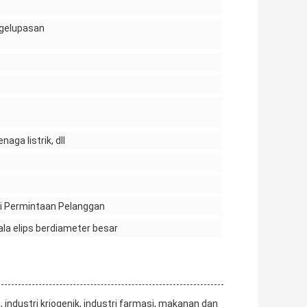
ngelupasan
naga listrik, dll
ai Permintaan Pelanggan
pala elips berdiameter besar
, industri kriogenik, industri farmasi, makanan dan