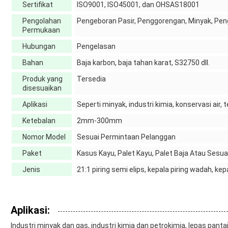
Sertifikat
ISO9001, ISO45001, dan OHSAS18001
Pengolahan
Pengeboran Pasir, Penggorengan, Minyak, Pe
Permukaan
Hubungan
Pengelasan
Bahan
Baja karbon, baja tahan karat, S32750 dll.
Produk yang
Tersedia
disesuaikan
Aplikasi
Seperti minyak, industri kimia, konservasi air, te
Ketebalan
2mm-300mm
Nomor Model
Sesuai Permintaan Pelanggan
Paket
Kasus Kayu, Palet Kayu, Palet Baja Atau Sesu
Jenis
21:1 piring semi elips, kepala piring wadah, ke
Aplikasi:
Industri minyak dan gas, industri kimia dan petrokimia, lepas pantai