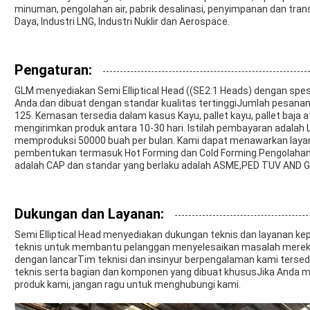
minuman, pengolahan air, pabrik desalinasi, penyimpanan dan tran
Daya, Industri LNG, Industri Nuklir dan Aerospace.
Pengaturan:
GLM menyediakan Semi Elliptical Head ((SE2:1 Heads) dengan spe
Anda.dan dibuat dengan standar kualitas tertinggiJumlah pesanan 
125. Kemasan tersedia dalam kasus Kayu, pallet kayu, pallet baja
mengirimkan produk antara 10-30 hari. Istilah pembayaran adalah L 
memproduksi 50000 buah per bulan. Kami dapat menawarkan laya
pembentukan termasuk Hot Forming dan Cold Forming.Pengolahan 
adalah CAP dan standar yang berlaku adalah ASME,PED TUV AND G
Dukungan dan Layanan:
Semi Elliptical Head menyediakan dukungan teknis dan layanan k
teknis untuk membantu pelanggan menyelesaikan masalah merek
dengan lancarTim teknisi dan insinyur berpengalaman kami terse
teknis.serta bagian dan komponen yang dibuat khususJika Anda m
produk kami, jangan ragu untuk menghubungi kami.