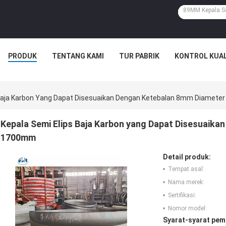
PRODUK
TENTANG KAMI
TUR PABRIK
KONTROL KUAL
 Baja Karbon Yang Dapat Disesuaikan Dengan Ketebalan 8mm Diamet
Kepala Semi Elips Baja Karbon yang Dapat Disesuaik
1700mm
Detail produk:
Tempat asal:
Nama merek:
Sertifikasi:
Nomor model:
Syarat-syarat pem