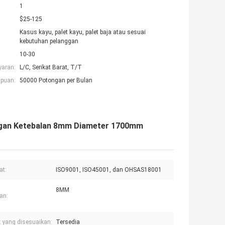
1
$25-125
Kasus kayu, palet kayu, palet baja atau sesuai
kebutuhan pelanggan
10-30
yaran:
L/C, Serikat Barat, T/T
puan:
50000 Potongan per Bulan
engan Ketebalan 8mm Diameter 1700mm
at:
ISO9001, ISO45001, dan OHSAS18001
8MM
san:
 yang disesuaikan:
Tersedia