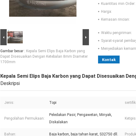
Kuantitas min Order:
Harga:
Kemasan rincian:
Waktu pengiriman:
Syarat-syarat pemba
Menyediakan kemam
Gambar besar :
Kepala Semi Elips Baja Karbon yang
Dapat Disesuaikan Dengan Ketebalan 8mm Diameter
Kontak
1700mm
Kepala Semi Elips Baja Karbon yang Dapat Disesuaikan D
Deskripsi
Jenis:
Topi
sertifik
Peledakan Pasir, Pengawetan, Minyak,
Pengolahan Permukaan:
Ketipi
Diskalakan
Bahan:
Baja karbon, baja tahan karat, S32750 dll.
Produk