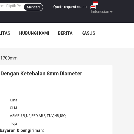
Quote request suatu
Mencari
|
Indonesian
ITAS
HUBUNGI KAMI
BERITA
KASUS
er 1700mm
an Dengan Ketebalan 8mm Diameter
Cina
GLM
ASMEU,R,U2,PED,ABS,TUV,NB,ISO,
Topi
bayaran & pengiriman: