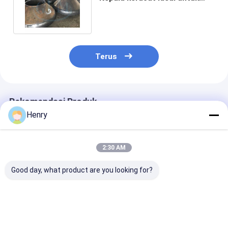
aplikasi industri tugas berat
Terus
Rekomendasi Produk
Henry
2:30 AM
Good day, what product are you looking for?
Kepala tangki
Kepala tangki
Kepala kerucut
kerucut teknik
kerucut industri
karbon khusus
presisi dengan
dengan teknologi
cocok untuk in
pengelasan sinar-X
overlay clad,
kimia dan min