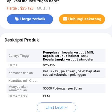
aplikasi industri tugas berat
Harga：$25-125
MOQ：1
Harga terbaik
Hubungi sekarang
Deskripsi Produk
,
Pengelasan kepala kerucut MIG
Cahaya Tinggi
,
Kepala kerucut industri MIG
Kepala tangki kerucut atmosfer
Harga
$25-125
Kasus kayu, palet kayu, palet baja atau
Kemasan rincian
sesuai kebutuhan pelanggan
Kuantitas min Order
1
Menyediakan
50000 Potongan per Bulan
kemampuan
Nama merek
GLM
Lihat Lebih