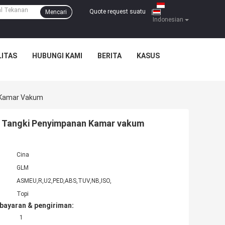
Quote request suatu
Mencari
|
Indonesian
ITAS
HUBUNGI KAMI
BERITA
KASUS
 Kamar Vakum
k Tangki Penyimpanan Kamar vakum
Cina
GLM
ASMEU,R,U2,PED,ABS,TUV,NB,ISO,
Topi
bayaran & pengiriman:
1