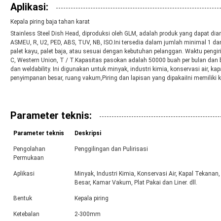
Aplikasi:
Kepala piring baja tahan karat
Stainless Steel Dish Head, diproduksi oleh GLM, adalah produk yang dapat di
ASMEU, R, U2, PED, ABS, TUV, NB, ISO.Ini tersedia dalam jumlah minimal 1 dan 
palet kayu, palet baja, atau sesuai dengan kebutuhan pelanggan. Waktu pengi
C, Western Union, T / T.Kapasitas pasokan adalah 50000 buah per bulan dan b
dan weldability. Ini digunakan untuk minyak, industri kimia, konservasi air, k
penyimpanan besar, ruang vakum,Piring dan lapisan yang dipakaiIni memiliki 
Parameter teknis:
Parameter teknis
Deskripsi
Pengolahan
Penggilingan dan Pulirisasi
Permukaan
Aplikasi
Minyak, Industri Kimia, Konservasi Air, Kapal Tekan
Besar, Kamar Vakum, Plat Pakai dan Liner. dll.
Bentuk
Kepala piring
Ketebalan
2-300mm