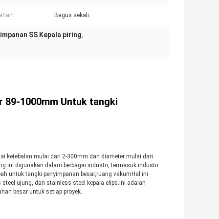
ahan:
Bagus sekali.
impanan SS Kepala piring
,
er 89-1000mm Untuk tangki
gai ketebalan mulai dari 2-300mm dan diameter mulai dari
ng ini digunakan dalam berbagai industri, termasuk industri
ubah untuk tangki penyimpanan besar,ruang vakumHal ini
steel ujung, dan stainless steel kepala elips.Ini adalah
han besar untuk setiap proyek.