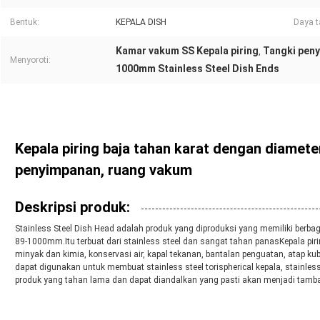
Bentuk:
KEPALA DISH
Daya t
Kamar vakum SS Kepala piring
Tangki peny
,
Menyoroti:
1000mm Stainless Steel Dish Ends
Kepala piring baja tahan karat dengan diamet
penyimpanan, ruang vakum
Deskripsi produk:
Stainless Steel Dish Head adalah produk yang diproduksi yang memiliki berba
89-1000mm.Itu terbuat dari stainless steel dan sangat tahan panasKepala piri
minyak dan kimia, konservasi air, kapal tekanan, bantalan penguatan, atap k
dapat digunakan untuk membuat stainless steel torispherical kepala, stainless 
produk yang tahan lama dan dapat diandalkan yang pasti akan menjadi tamba