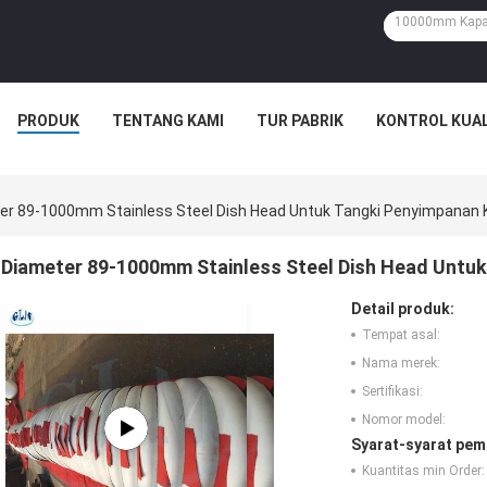
PRODUK
TENTANG KAMI
TUR PABRIK
KONTROL KUAL
er 89-1000mm Stainless Steel Dish Head Untuk Tangki Penyimpanan
Diameter 89-1000mm Stainless Steel Dish Head Untu
Detail produk:
Tempat asal:
Nama merek:
Sertifikasi:
Nomor model:
Syarat-syarat pem
Kuantitas min Order: