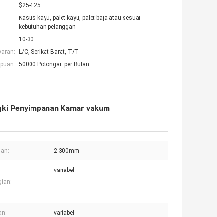
$25-125
Kasus kayu, palet kayu, palet baja atau sesuai
kebutuhan pelanggan
10-30
yaran:
L/C, Serikat Barat, T/T
puan:
50000 Potongan per Bulan
ngki Penyimpanan Kamar vakum
lan:
2-300mm
variabel
gian:
an:
variabel