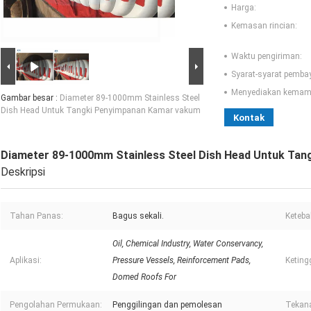
Harga:
Kemasan rincian:
Waktu pengiriman:
Syarat-syarat pemba
Menyediakan kemam
Gambar besar :
Diameter 89-1000mm Stainless Steel
Dish Head Untuk Tangki Penyimpanan Kamar vakum
Kontak
Diameter 89-1000mm Stainless Steel Dish Head Untuk Ta
Deskripsi
Tahan Panas:
Bagus sekali.
Keteba
Oil, Chemical Industry, Water Conservancy,
Aplikasi:
Pressure Vessels, Reinforcement Pads,
Keting
Domed Roofs For
Pengolahan Permukaan:
Penggilingan dan pemolesan
Tekan