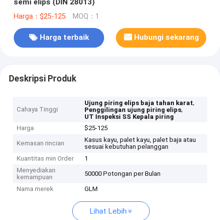
semi elips (DIN 28013)
Harga：$25-125
MOQ：1
Harga terbaik
Hubungi sekarang
Deskripsi Produk
,
Ujung piring elips baja tahan karat
Cahaya Tinggi
,
Penggilingan ujung piring elips
UT Inspeksi SS Kepala piring
Harga
$25-125
Kasus kayu, palet kayu, palet baja atau
Kemasan rincian
sesuai kebutuhan pelanggan
Kuantitas min Order
1
Menyediakan
50000 Potongan per Bulan
kemampuan
Nama merek
GLM
Lihat Lebih