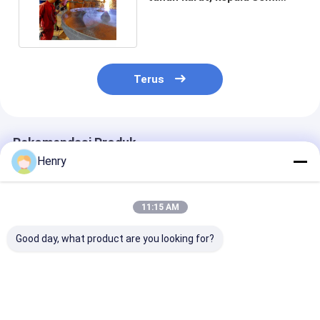
elips (DIN 28013)
Terus
Rekomendasi Produk
Henry
11:15 AM
Good day, what product are you looking for?
Kepala Piring Elips
Tangki minyak
ASME 1000M
Baja Karbon Yang
kepala piring
Kepala piring 
Kasar Dan Tahan
stainless steel
tahan karat
Lama, Cocok Untuk