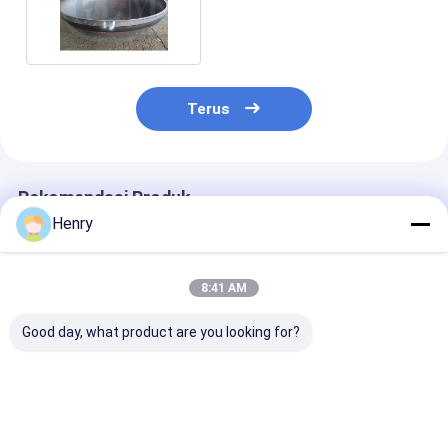
89-10000mm
Terus
Rekomendasi Produk
Henry
8:41 AM
Good day, what product are you looking for?
Kepala elips cocok
Kepala elips yang
Kepala Elips y
untuk aplikasi
dipoles kelas industri
Dipoles Cocok
tekanan menengah
cocok untuk kapal
Bejana Tekana
dan tinggi,
tekanan dan tangki
Industri Dan T