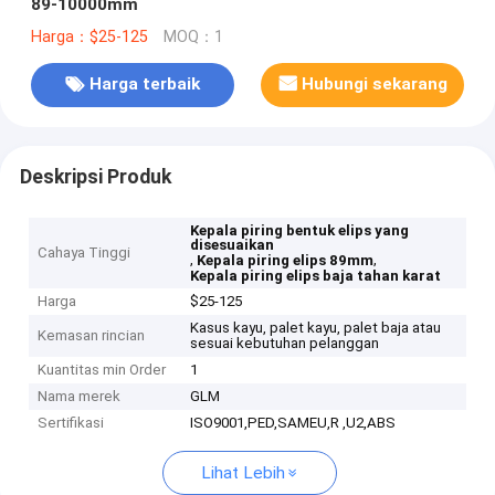
89-10000mm
Harga：$25-125
MOQ：1
Harga terbaik
Hubungi sekarang
Deskripsi Produk
Kepala piring bentuk elips yang
disesuaikan
Cahaya Tinggi
,
,
Kepala piring elips 89mm
Kepala piring elips baja tahan karat
Harga
$25-125
Kasus kayu, palet kayu, palet baja atau
Kemasan rincian
sesuai kebutuhan pelanggan
Kuantitas min Order
1
Nama merek
GLM
Sertifikasi
ISO9001,PED,SAMEU,R ,U2,ABS
Lihat Lebih