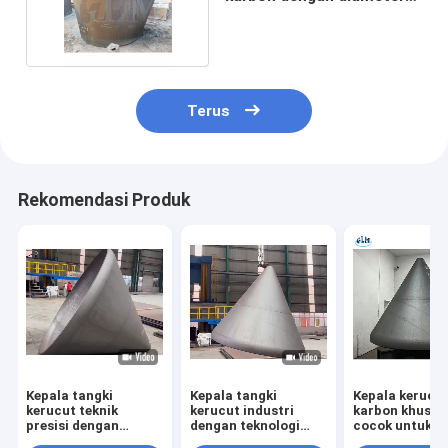
atas 3300mm
Terus
Rekomendasi Produk
Kepala tangki
Kepala tangki
Kepala kerucut
kerucut teknik
kerucut industri
karbon khusus
presisi dengan
dengan teknologi
cocok untuk in
pengelasan sinar-X
overlay clad,
kimia dan min