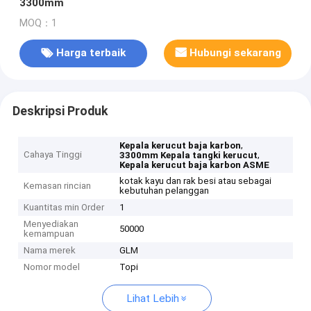
3300mm
MOQ：1
Harga terbaik
Hubungi sekarang
Deskripsi Produk
,
Kepala kerucut baja karbon
Cahaya Tinggi
,
3300mm Kepala tangki kerucut
Kepala kerucut baja karbon ASME
kotak kayu dan rak besi atau sebagai
Kemasan rincian
kebutuhan pelanggan
Kuantitas min Order
1
Menyediakan
50000
kemampuan
Nama merek
GLM
Nomor model
Topi
Lihat Lebih