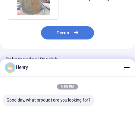
kerucut Ketebalan 74mm
Terus
Rekomendasi Produk
Henry
9:59 PM
Good day, what product are you looking for?
Kepala tangki
Kepala tangki
Kepala kerucut
kerucut teknik
kerucut industri
karbon khusus
presisi dengan
dengan teknologi
cocok untuk in
pengelasan sinar-X
overlay clad,
kimia dan min