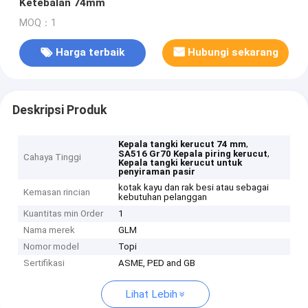
Ketebalan 74mm
MOQ：1
Harga terbaik
Hubungi sekarang
Deskripsi Produk
,
Kepala tangki kerucut 74 mm
,
SA516 Gr70 Kepala piring kerucut
Cahaya Tinggi
Kepala tangki kerucut untuk
penyiraman pasir
kotak kayu dan rak besi atau sebagai
Kemasan rincian
kebutuhan pelanggan
Kuantitas min Order
1
Nama merek
GLM
Nomor model
Topi
Sertifikasi
ASME, PED and GB
Lihat Lebih