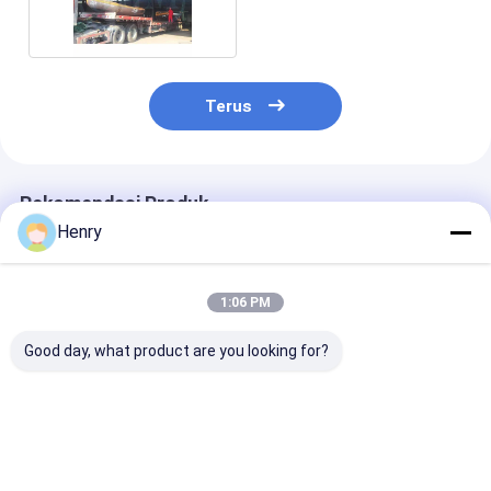
380 Inci
Terus
Rekomendasi Produk
Henry
1:06 PM
Good day, what product are you looking for?
2 1 Semi-ellipsoidal
Diameter kepala
300mm Pengel
Dish Welding
Semi-Eliptik Baja
Kepala Semi El
Connection untuk
Karbon 89-1000mm
aplikasi industri
Harga terbaik
Harga terbaik
Harga terb