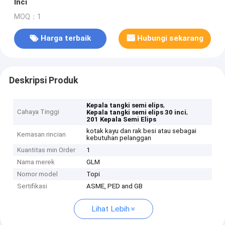
Inci
MOQ：1
Harga terbaik
Hubungi sekarang
Deskripsi Produk
,
Kepala tangki semi elips
Cahaya Tinggi
,
Kepala tangki semi elips 30 inci
201 Kepala Semi Elips
kotak kayu dan rak besi atau sebagai
Kemasan rincian
kebutuhan pelanggan
Kuantitas min Order
1
Nama merek
GLM
Nomor model
Topi
Sertifikasi
ASME, PED and GB
Lihat Lebih