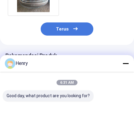
16mm Ketebalan
Terus
Rekomendasi Produk
Henry
6:31 AM
Good day, what product are you looking for?
Proses Spinning
Kepala piring baja
SA516 Gr70 Ba
Atau Metode
karbon elips untuk
Karbon Eliptik
Pengolahan
reaktor tugas berat
Piring 4200 D
Memperset Baja
dan penukar panas
30mm Ketebal
Karbon Kepala
tabung kerang
Harga terbaik
Harga terbaik
Harga terb