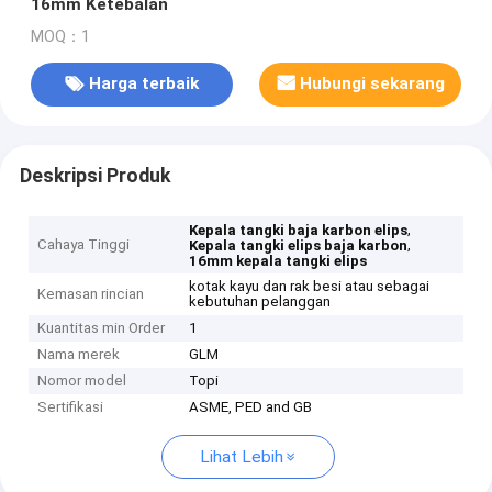
16mm Ketebalan
MOQ：1
Harga terbaik
Hubungi sekarang
Deskripsi Produk
,
Kepala tangki baja karbon elips
Cahaya Tinggi
,
Kepala tangki elips baja karbon
16mm kepala tangki elips
kotak kayu dan rak besi atau sebagai
Kemasan rincian
kebutuhan pelanggan
Kuantitas min Order
1
Nama merek
GLM
Nomor model
Topi
Sertifikasi
ASME, PED and GB
Lihat Lebih