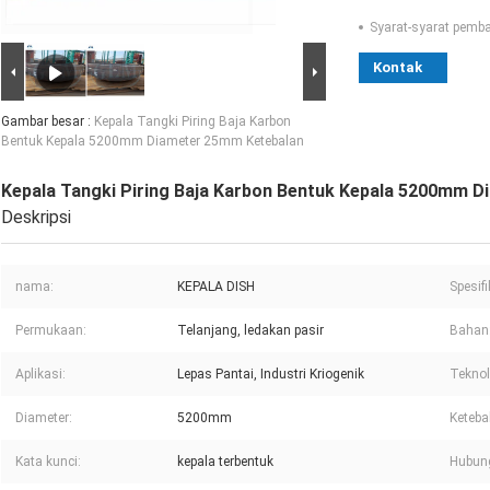
Syarat-syarat pemb
Kontak
Gambar besar :
Kepala Tangki Piring Baja Karbon
Bentuk Kepala 5200mm Diameter 25mm Ketebalan
Kepala Tangki Piring Baja Karbon Bentuk Kepala 5200mm 
Deskripsi
nama:
KEPALA DISH
Spesifi
Permukaan:
Telanjang, ledakan pasir
Bahan
Aplikasi:
Lepas Pantai, Industri Kriogenik
Teknol
Diameter:
5200mm
Keteba
Kata kunci:
kepala terbentuk
Hubun