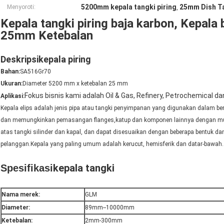
5200mm kepala tangki piring
25mm Dish T
Menyoroti:
,
Kepala tangki piring baja karbon, Kepa
25mm Ketebalan
Deskripsi
kepala piring
Bahan:
SA516Gr70
Ukuran:
Diameter 5200 mm x ketebalan 25 mm
Fokus bisnis kami adalah Oil & Gas, Refinery, Petrochemical da
Aplikasi:
Kepala elips adalah jenis pipa atau tangki penyimpanan yang digunakan dalam berb
dan memungkinkan pemasangan flanges,katup dan komponen lainnya dengan muda
atas tangki silinder dan kapal, dan dapat disesuaikan dengan beberapa bentuk d
pelanggan.Kepala yang paling umum adalah kerucut, hemisferik dan datar-bawah.
kepala tangki
Spesifikasi
Nama merek:
GLM
Diameter:
89mm--10000mm
Ketebalan:
2mm-300mm