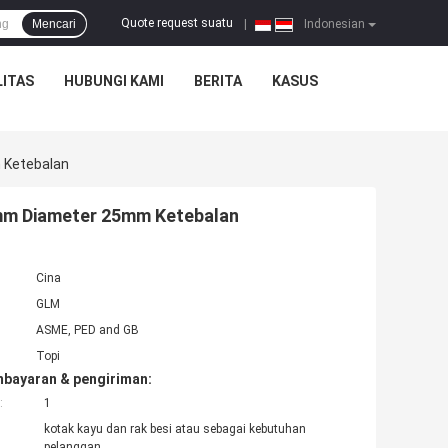
Quote request suatu
Mencari
|
Indonesian
ITAS
HUBUNGI KAMI
BERITA
KASUS
 Ketebalan
0mm Diameter 25mm Ketebalan
Cina
GLM
ASME, PED and GB
Topi
mbayaran & pengiriman:
:
1
kotak kayu dan rak besi atau sebagai kebutuhan
pelanggan