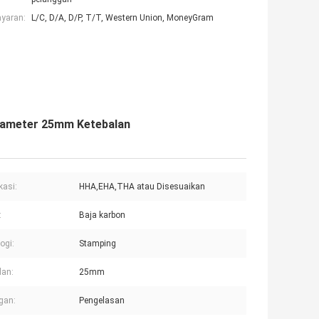
ayaran:
L/C, D/A, D/P, T/T, Western Union, MoneyGram
Diameter 25mm Ketebalan
kasi:
HHA,EHA,THA atau Disesuaikan
:
Baja karbon
ogi:
Stamping
lan:
25mm
gan:
Pengelasan