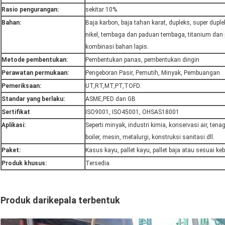
Rasio pengurangan:
sekitar 10%
Bahan:
Baja karbon, baja tahan karat, dupleks, super dupl
nikel, tembaga dan paduan tembaga, titanium dan
kombinasi bahan lapis.
Metode pembentukan:
Pembentukan panas, pembentukan dingin
Perawatan permukaan:
Pengeboran Pasir, Pemutih, Minyak, Pembuangan
Pemeriksaan:
UT,RT,MT,PT,TOFD.
Standar yang berlaku:
ASME,PED dan GB
Sertifikat
ISO9001, ISO45001, OHSAS18001
Aplikasi:
Seperti minyak, industri kimia, konservasi air, tenaga
boiler, mesin, metalurgi, konstruksi sanitasi dll.
Paket:
Kasus kayu, pallet kayu, pallet baja atau sesuai k
Produk khusus:
Tersedia
Produk dari
kepala terbentuk