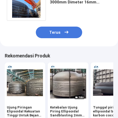
3000mm Dimeter 16mm
Ketebalan Untuk Tangki
Penyimpanan
Terus
Rekomendasi Produk
Ujung Piringan
Ketebalan Ujung
Tunggal pirin
Elipsoidal Kekuatan
Piring Ellipsoidal
ellipsoidal baj
Tinggi Untuk Bejana
Sandblasting 2mm
karbon cocok 