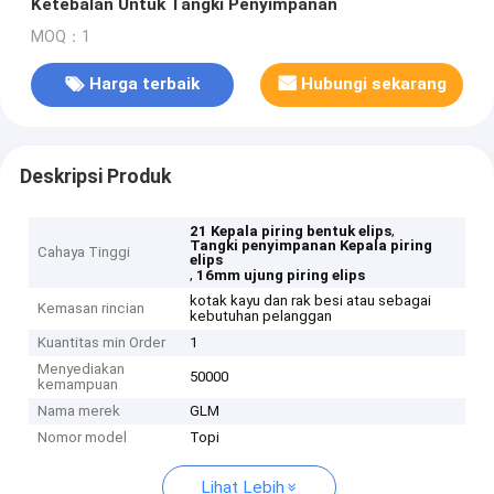
Ketebalan Untuk Tangki Penyimpanan
MOQ：1
Harga terbaik
Hubungi sekarang
Deskripsi Produk
,
21 Kepala piring bentuk elips
Tangki penyimpanan Kepala piring
Cahaya Tinggi
elips
,
16mm ujung piring elips
kotak kayu dan rak besi atau sebagai
Kemasan rincian
kebutuhan pelanggan
Kuantitas min Order
1
Menyediakan
50000
kemampuan
Nama merek
GLM
Nomor model
Topi
Lihat Lebih