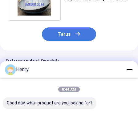
Kapal Tekanan
Terus
Rekomendasi Produk
Henry
8:44 AM
Good day, what product are you looking for?
Proses Spinning
Kepala piring baja
SA516 Gr70 Ba
Atau Metode
karbon elips untuk
Karbon Eliptik
Pengolahan
reaktor tugas berat
Piring 4200 D
Memperset Baja
dan penukar panas
30mm Ketebal