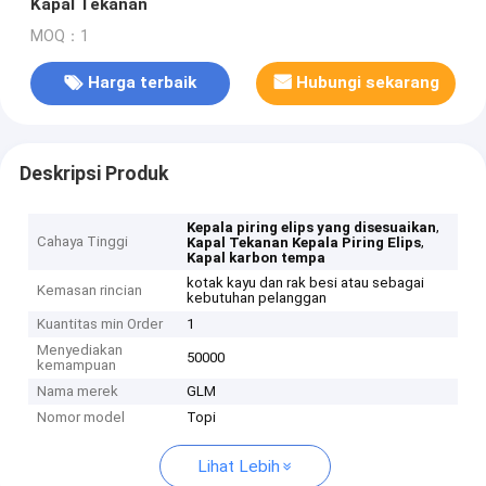
Kapal Tekanan
MOQ：1
Harga terbaik
Hubungi sekarang
Deskripsi Produk
,
Kepala piring elips yang disesuaikan
Cahaya Tinggi
,
Kapal Tekanan Kepala Piring Elips
Kapal karbon tempa
kotak kayu dan rak besi atau sebagai
Kemasan rincian
kebutuhan pelanggan
Kuantitas min Order
1
Menyediakan
50000
kemampuan
Nama merek
GLM
Nomor model
Topi
Lihat Lebih