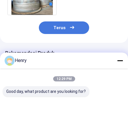
70 Kepala piring elips Untuk
kapal tekanan
Terus
Rekomendasi Produk
Henry
12:29 PM
Good day, what product are you looking for?
2 1 Semi-ellipsoidal
Diameter kepala
300mm Pengel
Dish Welding
Semi-Eliptik Baja
Kepala Semi El
Connection untuk
Karbon 89-1000mm
aplikasi industri
Harga terbaik
Harga terbaik
Harga terb