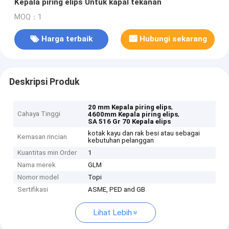
Kepala piring elips Untuk kapal tekanan
MOQ：1
Harga terbaik
Hubungi sekarang
Deskripsi Produk
,
20 mm Kepala piring elips
Cahaya Tinggi
,
4600mm Kepala piring elips
SA 516 Gr 70 Kepala elips
kotak kayu dan rak besi atau sebagai
Kemasan rincian
kebutuhan pelanggan
Kuantitas min Order
1
Nama merek
GLM
Nomor model
Topi
Sertifikasi
ASME, PED and GB
Lihat Lebih