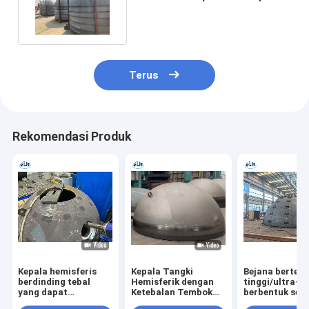
piring Ketebalan 45mm
Terus
Rekomendasi Produk
Kepala hemisferis
Kepala Tangki
Bejana bertek
berdinding tebal
Hemisferik dengan
tinggi/ultra-ti
yang dapat
Ketebalan Tembok
berbentuk set
disesuaikan dengan
Minimal 25mm yang
bola dengan k