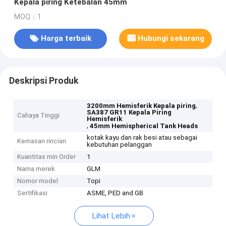
Kepala piring Ketebalan 45mm
MOQ：1
Harga terbaik
Hubungi sekarang
Deskripsi Produk
,
3200mm Hemisferik Kepala piring
SA387 GR11 Kepala Piring
Cahaya Tinggi
Hemisferik
,
45mm Hemispherical Tank Heads
kotak kayu dan rak besi atau sebagai
Kemasan rincian
kebutuhan pelanggan
Kuantitas min Order
1
Nama merek
GLM
Nomor model
Topi
Sertifikasi
ASME, PED and GB
Lihat Lebih