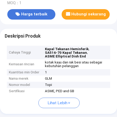
MOQ：1
Harga terbaik
Hubungi sekarang
Deskripsi Produk
,
Kapal Tekanan Hemisferik
Cahaya Tinggi
,
SA516-70 Kapal Tekanan
ASME Elliptical Dish End
kotak kayu dan rak besi atau sebagai
Kemasan rincian
kebutuhan pelanggan
Kuantitas min Order
1
Nama merek
GLM
Nomor model
Topi
Sertifikasi
ASME, PED and GB
Lihat Lebih