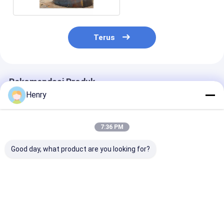
Terus
Rekomendasi Produk
Henry
7:36 PM
Good day, what product are you looking for?
Kapal tekanan desain
Kepala piring
Kepala hemisfe
yang dapat
torisferik tebal 14
dengan lubang
disesuaikan dengan
mm yang dapat
melingkar atau
kepala piring dengan
disesuaikan dengan
sesuai dengan
penekan panas dan
pengujian ultrasonik
standar (seper
Harga terbaik
Harga terbaik
Harga terb
peledakan pasir
untuk kapal tekanan
GB/T 21515, 