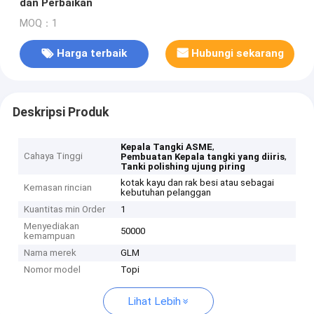
dan Perbaikan
MOQ：1
Harga terbaik
Hubungi sekarang
Deskripsi Produk
,
Kepala Tangki ASME
Cahaya Tinggi
,
Pembuatan Kepala tangki yang diiris
Tanki polishing ujung piring
kotak kayu dan rak besi atau sebagai
Kemasan rincian
kebutuhan pelanggan
Kuantitas min Order
1
Menyediakan
50000
kemampuan
Nama merek
GLM
Nomor model
Topi
Lihat Lebih