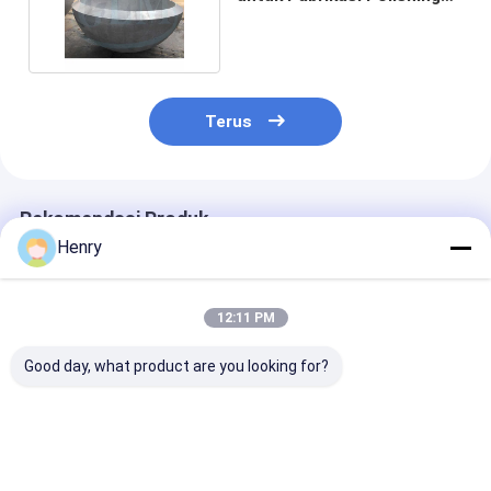
dan Perbaikan
Terus
Rekomendasi Produk
Henry
12:11 PM
Good day, what product are you looking for?
Kepala Tangki Dished
Kepala tangki dan
Tangki LPG Bo
Khusus dengan
kerang
Bersertifikat
Ketebalan 3mm-
bergelombang
SA-516 Gr.70
200mm dan Teknik
dengan ketebalan