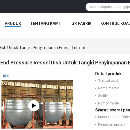
PRODUK
TENTANG KAMI
TUR PABRIK
KONTROL KUAL
Dish Untuk Tangki Penyimpanan Energi Termal
End Pressure Vessel Dish Untuk Tangki Penyimpanan 
Detail produk:
Tempat asal:
Nama merek:
Sertifikasi:
Nomor model:
Syarat-syarat pe
Kuantitas min Order
Kemasan rincian: