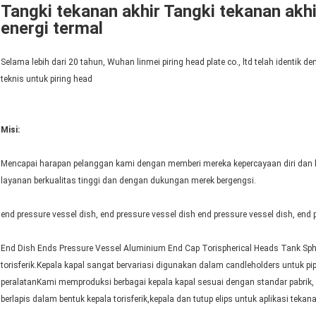
Tangki tekanan akhir Tangki tekanan akh
energi termal
Selama lebih dari 20 tahun, Wuhan linmei piring head plate co., ltd telah identi
teknis untuk piring head
Misi:
Mencapai harapan pelanggan kami dengan memberi mereka kepercayaan diri dan 
layanan berkualitas tinggi dan dengan dukungan merek bergengsi.
end pressure vessel dish, end pressure vessel dish end pressure vessel dish, end 
End Dish Ends Pressure Vessel Aluminium End Cap Torispherical Heads Tank Spheric
torisferik.Kepala kapal sangat bervariasi digunakan dalam candleholders untuk p
peralatanKami memproduksi berbagai kepala kapal sesuai dengan standar pabrik, 
berlapis dalam bentuk kepala torisferik,kepala dan tutup elips untuk aplikasi tekan