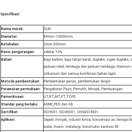
Spesifikasi:
Nama merek:
GLM
Diameter:
89mm--10000mm
Ketebalan:
2mm-300mm
Rasio pengurangan:
sekitar 10%
Bahan:
Baja karbon, baja tahan karat, dupleks, super dupleks, 
paduan nikel, tembaga dan paduan tembaga, titanium 
zirkonium dan semua kombinasi bahan lapis.
Metode pembentukan:
Pembentukan panas, pembentukan dingin
Perawatan permukaan:
Pengeboran Pasir, Pemutih, Minyak, Pembuangan
Pemeriksaan:
UT,RT,MT,PT,TOFD.
Standar yang berlaku:
ASME,PED dan GB
Sertifikat
ISO9001, ISO45001, OHSAS18001
Aplikasi:
Seperti minyak, industri kimia, konservasi air, tenaga lis
boiler, mesin, metalurgi, konstruksi sanitasi dll.