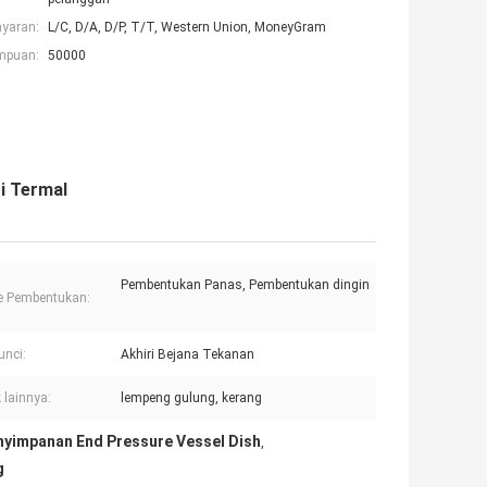
ayaran:
L/C, D/A, D/P, T/T, Western Union, MoneyGram
mpuan:
50000
i Termal
Pembentukan Panas, Pembentukan dingin
e Pembentukan:
unci:
Akhiri Bejana Tekanan
 lainnya:
lempeng gulung, kerang
nyimpanan End Pressure Vessel Dish
,
g