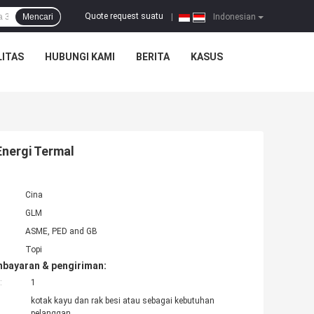
Quote request suatu
Mencari
|
Indonesian
ITAS
HUBUNGI KAMI
BERITA
KASUS
Energi Termal
Cina
GLM
ASME, PED and GB
Topi
mbayaran & pengiriman:
:
1
kotak kayu dan rak besi atau sebagai kebutuhan
pelanggan