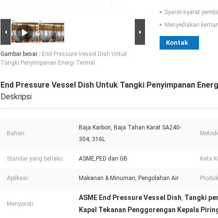
Syarat-syarat pemb
Menyediakan kema
Kontak
Gambar besar :
End Pressure Vessel Dish Untuk
Tangki Penyimpanan Energi Termal
End Pressure Vessel Dish Untuk Tangki Penyimpanan Energ
Deskripsi
Baja Karbon, Baja Tahan Karat SA240-
Bahan:
Metod
304, 316L
Standar yang berlaku:
ASME,PED dan GB
Kata K
Aplikasi::
Makanan & Minuman, Pengolahan Air
Produk
ASME End Pressure Vessel Dish
Tangki pe
,
Menyoroti:
Kapal Tekanan Penggorengan Kepala Pirin