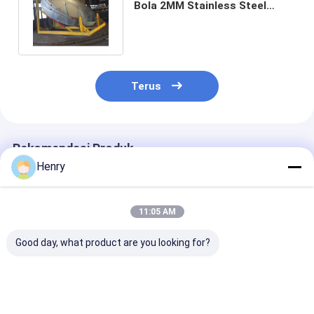
Bola 2MM Stainless Steel
Dished Tank Untuk Reaksi
Ketel
Terus
Rekomendasi Produk
Henry
11:05 AM
Good day, what product are you looking for?
Kepala Bulat Baja
Kepala bola baja
3300*38 Pirin
Tahan Karat dengan
tahan karat dengan
Kerang Bola Ba
Pengujian Tak
sambungan berujung
Tidak Berlema