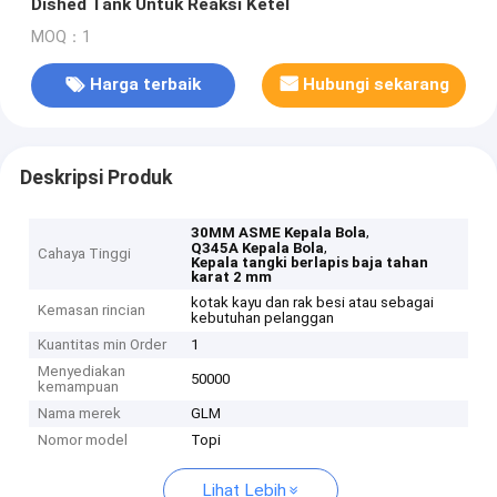
Dished Tank Untuk Reaksi Ketel
MOQ：1
Harga terbaik
Hubungi sekarang
Deskripsi Produk
,
30MM ASME Kepala Bola
,
Q345A Kepala Bola
Cahaya Tinggi
Kepala tangki berlapis baja tahan
karat 2 mm
kotak kayu dan rak besi atau sebagai
Kemasan rincian
kebutuhan pelanggan
Kuantitas min Order
1
Menyediakan
50000
kemampuan
Nama merek
GLM
Nomor model
Topi
Lihat Lebih