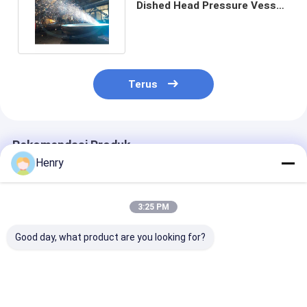
Dished Head Pressure Vessel
Dished Ends SS316L
Terus
Rekomendasi Produk
Henry
3:25 PM
Good day, what product are you looking for?
Kepala Piring
Q235B Baja Karbon
Bejana Tekana
Torispherical Tahan
Torispherical Dished
Kepala Dished
Korosi Selesai yang
Head End Dengan
Torispherical