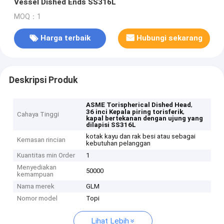
Vessel Dished Ends SS316L
MOQ：1
Harga terbaik
Hubungi sekarang
Deskripsi Produk
,
ASME Torispherical Dished Head
,
36 inci Kepala piring torisferik
Cahaya Tinggi
kapal bertekanan dengan ujung yang
dilapisi SS316L
kotak kayu dan rak besi atau sebagai
Kemasan rincian
kebutuhan pelanggan
Kuantitas min Order
1
Menyediakan
50000
kemampuan
Nama merek
GLM
Nomor model
Topi
Lihat Lebih