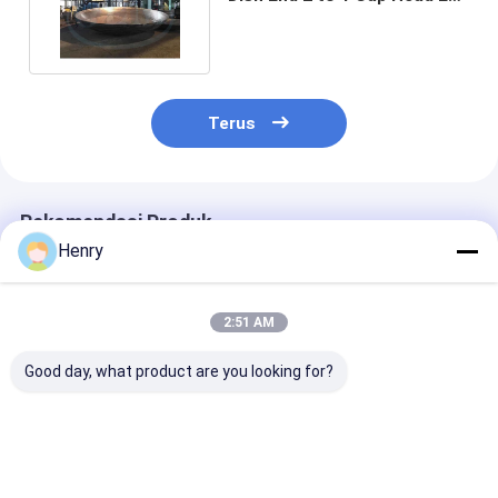
Elliptical SS316L
Terus
Rekomendasi Produk
Henry
2:51 AM
Good day, what product are you looking for?
Ujung Piringan
Ketebalan Ujung
Tunggal pirin
Elipsoidal Kekuatan
Piring Ellipsoidal
ellipsoidal baj
Tinggi Untuk Bejana
Sandblasting 2mm
karbon cocok 
Tekanan Dan Tangki
hingga 300mm
kapal tekanan