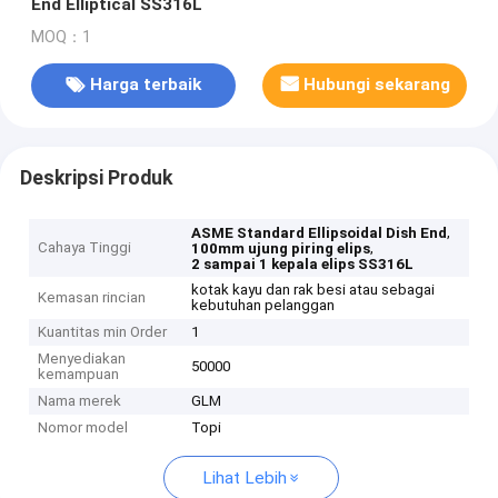
End Elliptical SS316L
MOQ：1
Harga terbaik
Hubungi sekarang
Deskripsi Produk
,
ASME Standard Ellipsoidal Dish End
Cahaya Tinggi
,
100mm ujung piring elips
2 sampai 1 kepala elips SS316L
kotak kayu dan rak besi atau sebagai
Kemasan rincian
kebutuhan pelanggan
Kuantitas min Order
1
Menyediakan
50000
kemampuan
Nama merek
GLM
Nomor model
Topi
Lihat Lebih