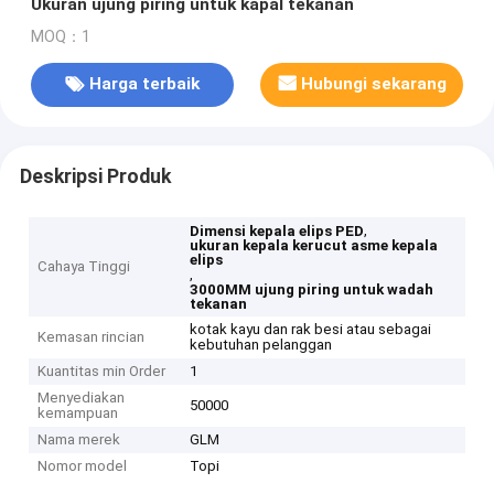
Ukuran ujung piring untuk kapal tekanan
MOQ：1
Harga terbaik
Hubungi sekarang
Deskripsi Produk
,
Dimensi kepala elips PED
ukuran kepala kerucut asme kepala
elips
Cahaya Tinggi
,
3000MM ujung piring untuk wadah
tekanan
kotak kayu dan rak besi atau sebagai
Kemasan rincian
kebutuhan pelanggan
Kuantitas min Order
1
Menyediakan
50000
kemampuan
Nama merek
GLM
Nomor model
Topi