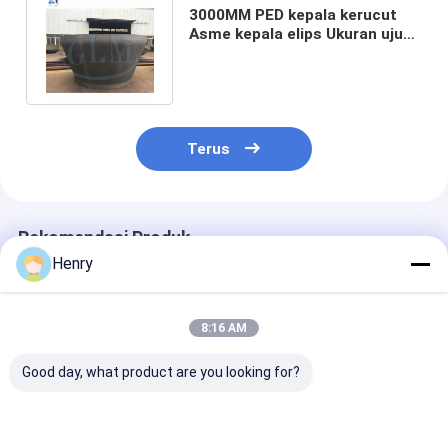
3000MM PED kepala kerucut
Asme kepala elips Ukuran ujung
piring untuk kapal tekanan
Terus
Rekomendasi Produk
Henry
8:16 AM
Good day, what product are you looking for?
Kepala tangki
Kepala tangki
Kepala kerucut