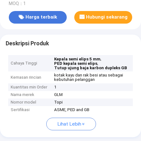
MOQ：1
Harga terbaik
Hubungi sekarang
Deskripsi Produk
,
Kepala semi elips 5 mm
Cahaya Tinggi
,
PED kepala semi elips
Tutup ujung baja karbon dupleks GB
kotak kayu dan rak besi atau sebagai
Kemasan rincian
kebutuhan pelanggan
Kuantitas min Order
1
Nama merek
GLM
Nomor model
Topi
Sertifikasi
ASME, PED and GB
Lihat Lebih