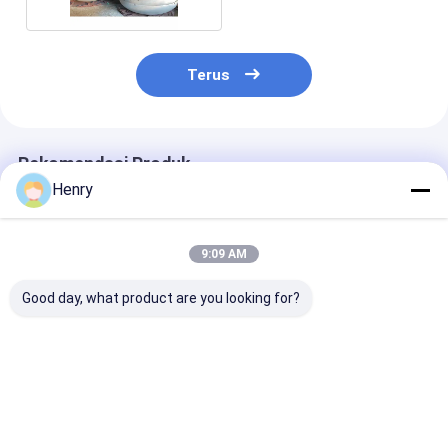
Terus
Rekomendasi Produk
Henry
9:09 AM
Good day, what product are you looking for?
Kepala elips cocok
Kepala elips yang
Kepala Elips y
untuk aplikasi
dipoles kelas industri
Dipoles Cocok
tekanan menengah
cocok untuk kapal
Bejana Tekana
dan tinggi,
tekanan dan tangki
Industri Dan T
memenuhi
penyimpanan
Penyimpanan,
Harga terbaik
Harga terbaik
Harga terb
kebutuhan
industri.
Memberikan