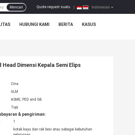
Quote request suatu
Mencari
|
Indonesian
ITAS
HUBUNGI KAMI
BERITA
KASUS
d Head Dimensi Kepala Semi Elips
Cina
GLM
ASME, PED and GB
Topi
mbayaran & pengiriman:
:
1
kotak kayu dan rak besi atau sebagai kebutuhan
pelanggan