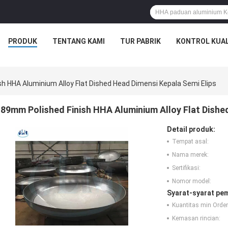
PRODUK
TENTANG KAMI
TUR PABRIK
KONTROL KUAL
h HHA Aluminium Alloy Flat Dished Head Dimensi Kepala Semi Elips
89mm Polished Finish HHA Aluminium Alloy Flat Dishe
Detail produk:
Tempat asal:
Nama merek:
Sertifikasi:
Nomor model:
Syarat-syarat pe
Kuantitas min Order
Kemasan rincian: