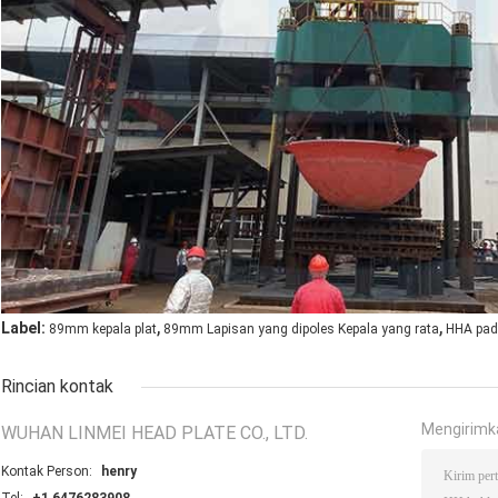
,
,
Label:
89mm kepala plat
89mm Lapisan yang dipoles Kepala yang rata
HHA pad
Rincian kontak
Mengirimk
WUHAN LINMEI HEAD PLATE CO., LTD.
Kontak Person:
henry