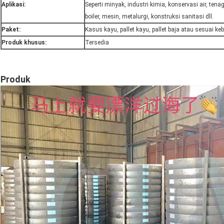
Aplikasi:
Seperti minyak, industri kimia, konservasi air, tenaga
boiler, mesin, metalurgi, konstruksi sanitasi dll.
Paket:
Kasus kayu, pallet kayu, pallet baja atau sesuai k
Produk khusus:
Tersedia
Produk