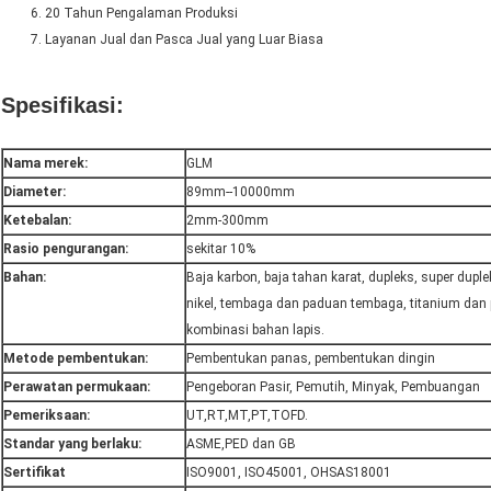
20 Tahun Pengalaman Produksi
Layanan Jual dan Pasca Jual yang Luar Biasa
Spesifikasi:
Nama merek:
GLM
Diameter:
89mm--10000mm
Ketebalan:
2mm-300mm
Rasio pengurangan:
sekitar 10%
Bahan:
Baja karbon, baja tahan karat, dupleks, super dupl
nikel, tembaga dan paduan tembaga, titanium dan
kombinasi bahan lapis.
Metode pembentukan:
Pembentukan panas, pembentukan dingin
Perawatan permukaan:
Pengeboran Pasir, Pemutih, Minyak, Pembuangan
Pemeriksaan:
UT,RT,MT,PT,TOFD.
Standar yang berlaku:
ASME,PED dan GB
Sertifikat
ISO9001, ISO45001, OHSAS18001