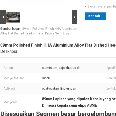
Syarat-syarat pemb
Kontak
Gambar besar :
89mm Polished Finish HHA Aluminium
Alloy Flat Dished Head Dimensi Kepala Semi Elips
89mm Polished Finish HHA Aluminium Alloy Flat Dished Hea
Deskripsi
Bahan:
aluminium, baja khusus dll
Spesifi
Menyelesaikan:
Dipoli
Rincia
Aplikasi:
obat-obatan, lingkungan
bentuk
89mm Lapisan yang dipoles Kepala yang ra
Menyoroti:
Dimensi kepala semi elips ASME
Disesuaikan Segmen besar bergelombang