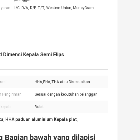
ayaran:
L/C, D/A, D/P, T/T, Western Union, MoneyGram
d Dimensi Kepala Semi Elips
kasi:
HHA,EHA,THA atau Disesuaikan
n Pengiriman:
Sesuai dengan kebutuhan pelanggan
 kepala:
Bulat
ta
HHA paduan aluminium Kepala plat
,
,
 Bagian bawah yang dilapisi