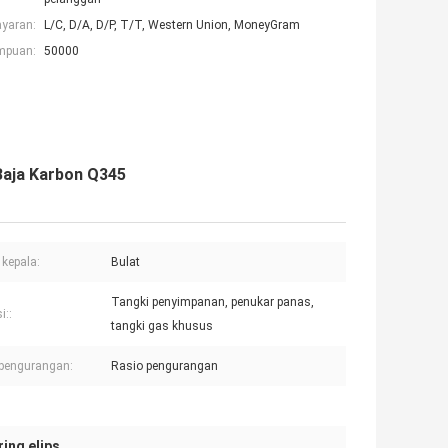
ayaran:
L/C, D/A, D/P, T/T, Western Union, MoneyGram
mpuan:
50000
Baja Karbon Q345
 kepala:
Bulat
Tangki penyimpanan, penukar panas,
i::
tangki gas khusus
pengurangan:
Rasio pengurangan
ing elips
,