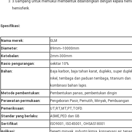
3.Gampang untuk memukul membentuk dibandingkan dengan kepala hemisferi
hemisferik.
Spesifikasi:
Nama merek:
GLM
Diameter:
89mm--10000mm
Ketebalan:
2mm-300mm
Rasio pengurangan:
sekitar 10%
Bahan:
Baja karbon, baja tahan karat, dupleks, super dupl
nikel, tembaga dan paduan tembaga, titanium dan
kombinasi bahan lapis.
Metode pembentukan:
Pembentukan panas, pembentukan dingin
Perawatan permukaan:
Pengeboran Pasir, Pemutih, Minyak, Pembuangan
Pemeriksaan:
UT,RT,MT,PT,TOFD.
Standar yang berlaku:
ASME,PED dan GB
Sertifikat
ISO9001, ISO45001, OHSAS18001
Aplikasi:
Seperti minyak, industri kimia, konservasi air, tenaga