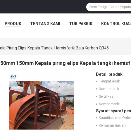
PRODUK
TENTANG KAMI
TUR PABRIK
KONTROL KUAL
 Piring Elips Kepala Tangki Hemisferik Baja Karbon Q345
50mm 150mm Kepala piring elips Kepala tangki hemisf
Detail produk:
Tempat asal:
Nama merek:
Sertifikasi:
Nomor model:
Syarat-syarat pe
Kuantitas min Order
Kemasan rincian: