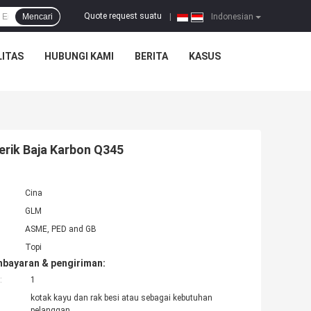
Quote request suatu
Mencari
|
Indonesian
ITAS
HUBUNGI KAMI
BERITA
KASUS
erik Baja Karbon Q345
Cina
GLM
ASME, PED and GB
Topi
mbayaran & pengiriman:
:
1
kotak kayu dan rak besi atau sebagai kebutuhan
pelanggan