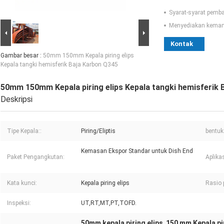
Syarat-syarat pemb
Menyediakan kema
Kontak
Gambar besar :
50mm 150mm Kepala piring elips
Kepala tangki hemisferik Baja Karbon Q345
50mm 150mm Kepala piring elips Kepala tangki hemisferik 
Deskripsi
Tipe Kepala::
Piring/Eliptis
bentuk
Kemasan Ekspor Standar untuk Dish End
Paket Pengangkutan:
Aplikas
Kata kunci:
Kepala piring elips
Rasio 
Inspeksi:
UT,RT,MT,PT,TOFD.
50mm kepala piring elips
150 mm Kepala pir
,