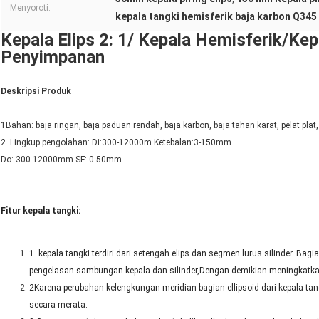
Menyoroti:
kepala tangki hemisferik baja karbon Q345
Kepala Elips 2: 1/ Kepala Hemisferik/Kep
Penyimpanan
Deskripsi Produk
1Bahan: baja ringan, baja paduan rendah, baja karbon, baja tahan karat, pelat plat, 
2. Lingkup pengolahan: Di:300-12000m Ketebalan:3-150mm
Do: 300-12000mm SF: 0-50mm
Fitur kepala tangki:
1. kepala tangki terdiri dari setengah elips dan segmen lurus silinder. Bag
pengelasan sambungan kepala dan silinder,Dengan demikian meningkatkan
2Karena perubahan kelengkungan meridian bagian ellipsoid dari kepala tan
secara merata.