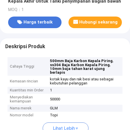
Kepala Akhir Untuk Tanki penyimpanan Bagian bawah
MOQ：1
Harga terbaik
Hubungi sekarang
Deskripsi Produk
,
500mm Baja Karbon Kepala Piring
,
ss304 Baja Karbon Kepala Piring
Cahaya Tinggi
10mm baja tahan karat ujung
berlapis
kotak kayu dan rak besi atau sebagai
Kemasan rincian
kebutuhan pelanggan
Kuantitas min Order
1
Menyediakan
50000
kemampuan
Nama merek
GLM
Nomor model
Topi
Lihat Lebih