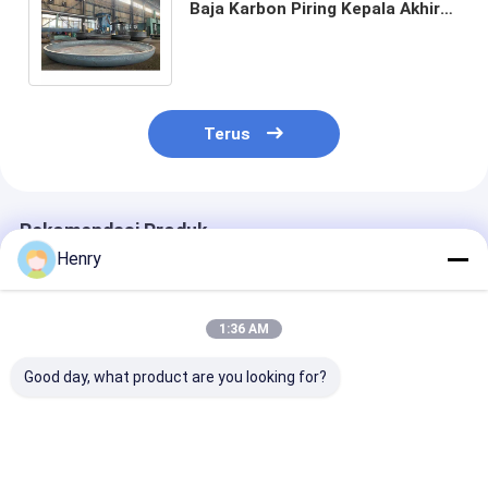
Baja Karbon Piring Kepala Akhir
Untuk Tanki penyimpanan Bagian
bawah
Terus
Rekomendasi Produk
Henry
1:36 AM
Good day, what product are you looking for?
Proses Spinning
Kepala piring baja
SA516 Gr70 Ba
Atau Metode
karbon elips untuk
Karbon Eliptik
Pengolahan
reaktor tugas berat
Piring 4200 D