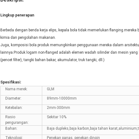
Lingkup penerapan
Berbeda dengan benda kerja elips, kepala bola tidak memerlukan flanging.mereka 
kimia dan pengolahan makanan.
Juga, komposisi bola produk memungkinkan penggunaan mereka dalam arsitektur 
lainnya.Produk logam non-flanged adalah elemen wadah silinder dan mesin yang 
(pencet filter), tangki bahan bakar, akumulator, truk tangki, dll.)
Spesifikasi:
Nama merek:
GLM
Diameter:
89mm-10000mm
Ketebalan:
2mm-300mm
Rasio
Sekitar 10%
pengurangan:
Bahan:
Baja dupleks,baja karbon,baja tahan karat,aluminium,t
Teknologi:
Penekan panas, penekan dingin