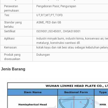
Perawatan
Pengeboran Pasir, Pengurapan
permukaan:
Tes:
UT,RT,MT,PT,TOFD.
Standar yang
ASME, PED dan GB
berlaku:
Sertifikat
ISO9001,ISO45001, OHSAS18001
Aplikasi:
Industri minyak bumi, industri kimia, konservasi air, ten
metalurgi, konstruksi sanitasi dll.
Kemasan:
kotak kayu dan rak besi atau sebagai kebutuhan pela
Produk yang
Dukungan
disesuaikan
Jenis Barang