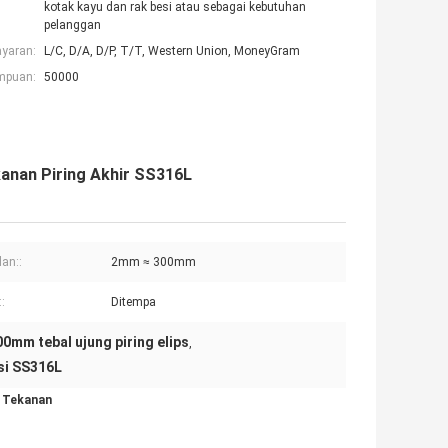
kotak kayu dan rak besi atau sebagai kebutuhan
pelanggan
ayaran:
L/C, D/A, D/P, T/T, Western Union, MoneyGram
mpuan:
50000
kanan Piring Akhir SS316L
lan::
2mm ≈ 300mm
:
Ditempa
00mm tebal ujung piring elips
,
si SS316L
l Tekanan