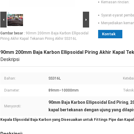
Kemasan rincian:
Syarat-syarat pemb
Menyediakan kema
Gambar besar :
90mm 200mm Baja Karbon Ellipsoidal
Kontak
Piring Akhir Kapal Tekanan Piring Akhir SS316L
90mm 200mm Baja Karbon Ellipsoidal Piring Akhir Kapal Te
Deskripsi
Bahan:
SS316L
Keteba
Diameter:
89mm–10000mm
Teknik:
90mm Baja Karbon Ellipsoidal End Piring
2
,
Menyoroti:
kapal bertekanan dengan ujung yang dilapi
Kepala Elipsoidal Baja Karbon yang Disesuaikan untuk Fittings Pipe dan Kapa
Deskripsi: