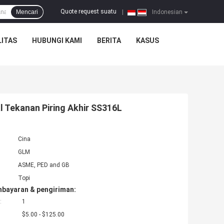
Quote request suatu
Mencari
|
Indonesian
ITAS
HUBUNGI KAMI
BERITA
KASUS
l Tekanan Piring Akhir SS316L
Cina
GLM
ASME, PED and GB
Topi
mbayaran & pengiriman:
:
1
$5.00 - $125.00