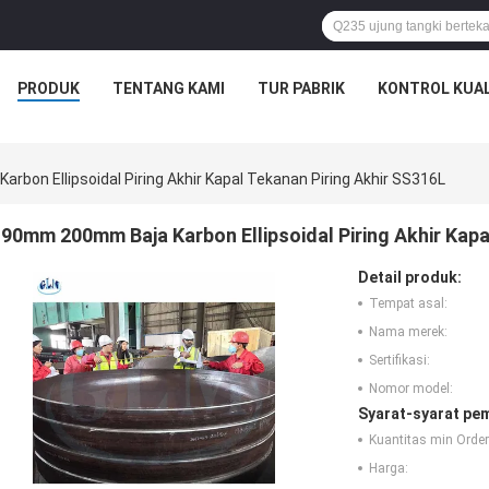
PRODUK
TENTANG KAMI
TUR PABRIK
KONTROL KUAL
bon Ellipsoidal Piring Akhir Kapal Tekanan Piring Akhir SS316L
90mm 200mm Baja Karbon Ellipsoidal Piring Akhir Kapa
Detail produk:
Tempat asal:
Nama merek:
Sertifikasi:
Nomor model:
Syarat-syarat pe
Kuantitas min Order
Harga: