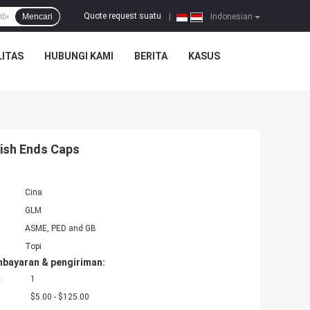
Quote request suatu
Mencari
|
Indonesian
ITAS
HUBUNGI KAMI
BERITA
KASUS
ish Ends Caps
Cina
GLM
ASME, PED and GB
Topi
mbayaran & pengiriman:
:
1
$5.00 - $125.00