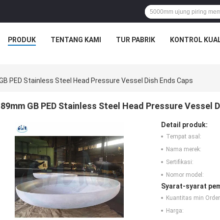
PRODUK
TENTANG KAMI
TUR PABRIK
KONTROL KUAL
B PED Stainless Steel Head Pressure Vessel Dish Ends Caps
89mm GB PED Stainless Steel Head Pressure Vessel D
Detail produk:
Tempat asal:
Nama merek:
Sertifikasi:
Nomor model:
Syarat-syarat pe
Kuantitas min Order
Harga: