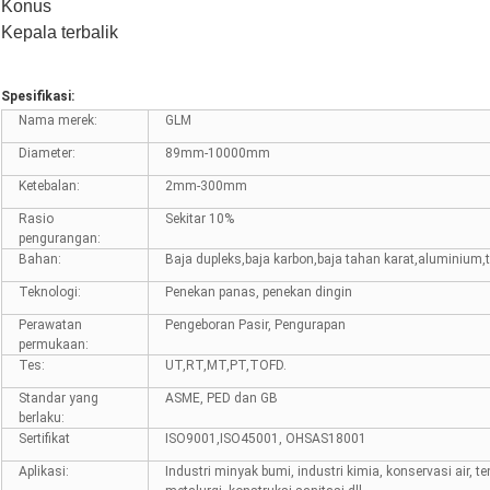
Konus
Kepala terbalik
Spesifikasi:
Nama merek:
GLM
Diameter:
89mm-10000mm
Ketebalan:
2mm-300mm
Rasio
Sekitar 10%
pengurangan:
Bahan:
Baja dupleks,baja karbon,baja tahan karat,aluminium,t
Teknologi:
Penekan panas, penekan dingin
Perawatan
Pengeboran Pasir, Pengurapan
permukaan:
Tes:
UT,RT,MT,PT,TOFD.
Standar yang
ASME, PED dan GB
berlaku:
Sertifikat
ISO9001,ISO45001, OHSAS18001
Aplikasi:
Industri minyak bumi, industri kimia, konservasi air, ten