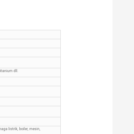
itanium dll.
aga listrik, boiler, mesin,