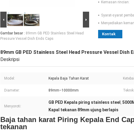
Kemasan rincian:
Syarat-syarat pemb
Menyediakan kema
Gambar besar :
89mm GB PED Stainless Steel Head
Kontak
Pressure Vessel Dish Ends Caps
89mm GB PED Stainless Steel Head Pressure Vessel Dish 
Deskripsi
Model:
Kepala Baja Tahan Karat
Keteba
Diameter:
89mm–10000mm
Teknik:
GB PED Kepala piring stainless steel
5000M
,
Menyoroti:
Kapal tekanan 89mm ujung berlapis
Baja tahan karat Piring Kepala End Ca
tekanan