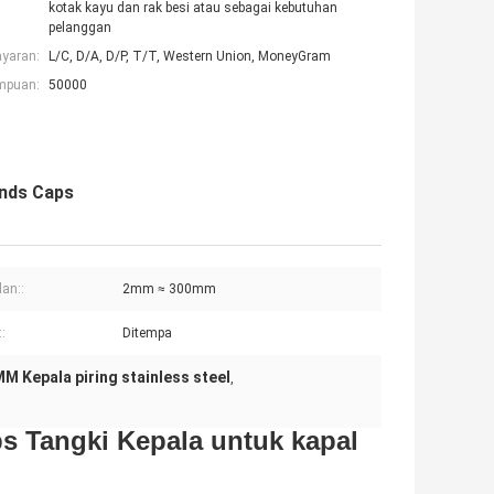
kotak kayu dan rak besi atau sebagai kebutuhan
pelanggan
ayaran:
L/C, D/A, D/P, T/T, Western Union, MoneyGram
mpuan:
50000
Ends Caps
lan::
2mm ≈ 300mm
:
Ditempa
M Kepala piring stainless steel
,
ps Tangki Kepala untuk kapal