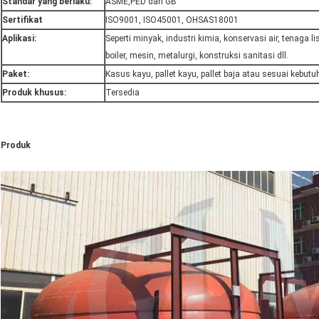
Standar yang berlaku:
ASME,PED dan GB
Sertifikat
ISO9001, ISO45001, OHSAS18001
Aplikasi:
Seperti minyak, industri kimia, konservasi air, tenaga lis
boiler, mesin, metalurgi, konstruksi sanitasi dll.
Paket:
Kasus kayu, pallet kayu, pallet baja atau sesuai kebut
Produk khusus:
Tersedia
Produk