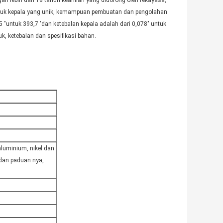
 lebih dari 18 tahun keahlian yang didorong oleh rekayasa,
entuk kepala yang unik, kemampuan pembuatan dan pengolahan
"untuk 393,7 'dan ketebalan kepala adalah dari 0,078" untuk
k, ketebalan dan spesifikasi bahan.
aluminium, nikel dan
dan paduan nya,