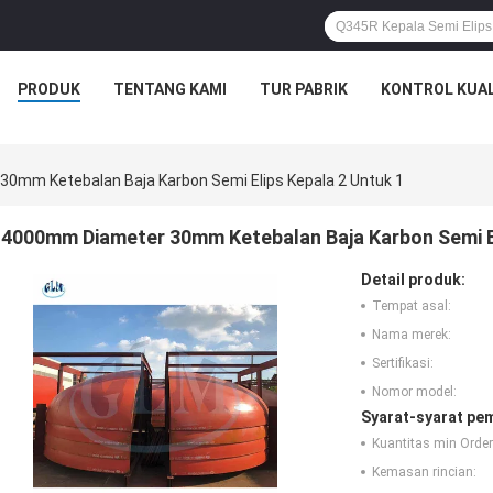
PRODUK
TENTANG KAMI
TUR PABRIK
KONTROL KUAL
0mm Ketebalan Baja Karbon Semi Elips Kepala 2 Untuk 1
4000mm Diameter 30mm Ketebalan Baja Karbon Semi El
Detail produk:
Tempat asal:
Nama merek:
Sertifikasi:
Nomor model:
Syarat-syarat pe
Kuantitas min Order
Kemasan rincian: