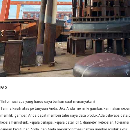
FAQ
1Informasi apa yang harus saya berikan saat menanyakan?
Terima kasih atas pertanyaan Anda. Jika Anda memiliki gambar, kami akan sepe
memiliki gambar, Anda dapat memberi tahu saya data produk.Ada beberapa data pent
kepala hemisferik, kepala berlapis, kepala datar, dll ), diameter, ketebalan, tol
dengan kebutuhan Anda, dan Anda mengkonfirmasi bahwa gambar produk akhir.