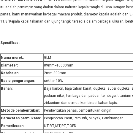
WUHAN LINMEI HEAD PLATE CO. LTD adalah produsen khusus kepala tangki. Dengan
itu adalah pemimpin yang diakui dalam industri kepala tangki di Cina.Dengan b
panas, kami menawarkan berbagai macam produk. diameter kepala adalah dari 3,5 
11,8 'Kepala kapal tekanan dan ujung tangki tersedia dalam berbagai ukuran, bentu
Spesifikasi:
Nama merek:
GLM
Diameter:
89mm--10000mm
Ketebalan:
2mm-300mm
Rasio pengurangan:
sekitar 10%
Bahan:
Baja karbon, baja tahan karat, dupleks, super dupleks, 
paduan nikel, tembaga dan paduan tembaga, titanium 
zirkonium dan semua kombinasi bahan lapis.
Metode pembentukan:
Pembentukan panas, pembentukan dingin
Perawatan permukaan:
Pengeboran Pasir, Pemutih, Minyak, Pembuangan
Pemeriksaan:
UT,RT,MT,PT,TOFD.