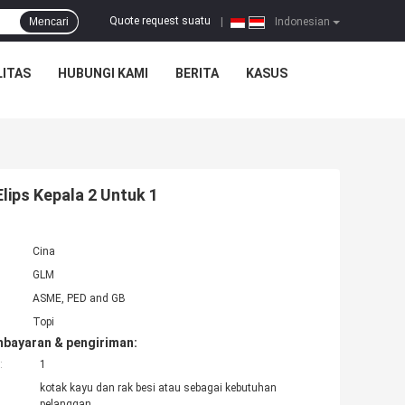
Quote request suatu
Mencari
|
Indonesian
ITAS
HUBUNGI KAMI
BERITA
KASUS
ips Kepala 2 Untuk 1
Cina
GLM
ASME, PED and GB
Topi
mbayaran & pengiriman:
:
1
kotak kayu dan rak besi atau sebagai kebutuhan
pelanggan