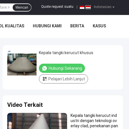
Quote request suatu
|
Indonesian
Mencari
L KUALITAS
HUBUNGI KAMI
BERITA
KASUS
Kepala tangki kerucut khusus
Hubungi Sekarang
Pelajari Lebih Lanjut
Video Terkait
Kepala tangki kerucut ind
ustri dengan teknologi ov
erlay clad, penekanan pan