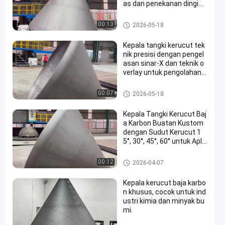
as dan penekanan dingin,
bersertifikat ASME untuk
kapal bertekanan
Kepala tangki kerucut
00:13
2026-05-18
Kepala tangki kerucut tek
nik presisi dengan pengel
asan sinar-X dan teknik o
verlay untuk pengolahan
panas
Kepala tangki kerucut
00:07
2026-05-18
Kepala Tangki Kerucut Baj
a Karbon Buatan Kustom
dengan Sudut Kerucut 1
5°, 30°, 45°, 60° untuk Apli
kasi Industri
Kepala tangki kerucut
00:12
2026-04-07
Kepala kerucut baja karbo
n khusus, cocok untuk ind
ustri kimia dan minyak bu
mi.