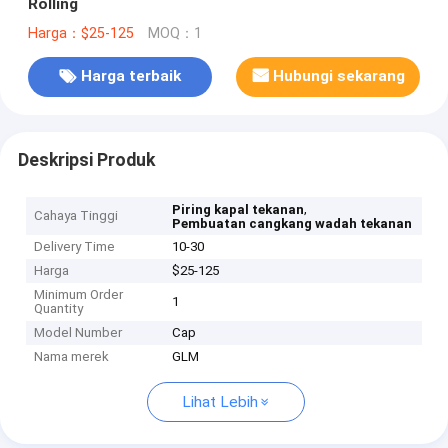
Rolling
Harga：$25-125
MOQ：1
Harga terbaik
Hubungi sekarang
Deskripsi Produk
,
Piring kapal tekanan
Cahaya Tinggi
Pembuatan cangkang wadah tekanan
Delivery Time
10-30
Harga
$25-125
Minimum Order
1
Quantity
Model Number
Cap
Nama merek
GLM
Lihat Lebih