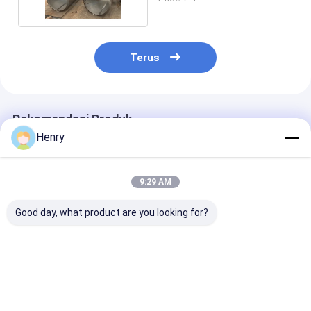
Terus
Rekomendasi Produk
Henry
9:29 AM
Good day, what product are you looking for?
Kapal tekanan desain
Kepala piring
Kepala hemisfe
yang dapat
torisferik tebal 14
dengan lubang
disesuaikan dengan
mm yang dapat
melingkar atau
kepala piring dengan
disesuaikan dengan
sesuai dengan
penekan panas dan
pengujian ultrasonik
standar (seper
Harga terbaik
Harga terbaik
Harga terb
peledakan pasir
untuk kapal tekanan
GB/T 21515, 