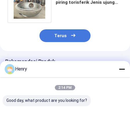
piring torisferik Jenis ujung
piring dalam kapal tekanan
Terus
Rekomendasi Produk
Henry
2:14 PM
Good day, what product are you looking for?
Kepala hemisferis
Kepala Tangki
Bejana bertek
berdinding tebal
Hemisferik dengan
tinggi/ultra-ti
yang dapat
Ketebalan Tembok
berbentuk set