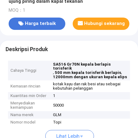
ujung piring dalam kapal tekanan
MOQ：1
Harga terbaik
Hubungi sekarang
Deskripsi Produk
SA516 Gr70N kepala berlapis
torisferik
Cahaya Tinggi
,
,
500 mm kepala torisferik berlapis
12000mm dengan ukuran kepala elips
kotak kayu dan rak besi atau sebagai
Kemasan rincian
kebutuhan pelanggan
Kuantitas min Order
1
Menyediakan
50000
kemampuan
Nama merek
GLM
Nomor model
Topi
Lihat Lebih